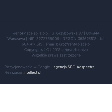
Rent4Place sp. z o.o. | ul. Grzybowska 87 | 00-844
Warszawa | NIP: 5272758009 | REGON: 363623518 | tel:
604 417 615 | email: biuro@rent4place.pl
Copyrights ( C ) 2018 strona zbiorcza
Wszelkie prawa zastrzeżone
Pozycjonowanie w Google -
agencja SEO Adspectra
Realizacja:
Intellect.pl