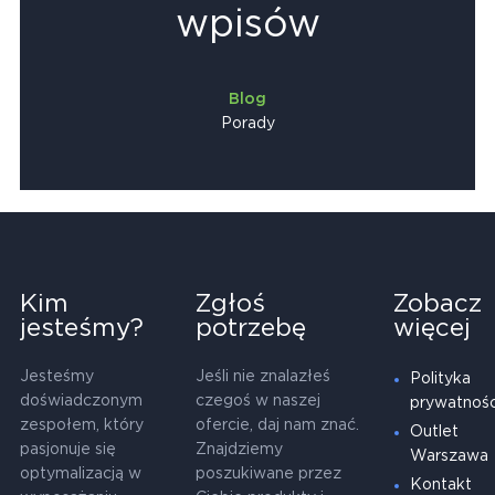
wpisów
Blog
Porady
Kim
Zgłoś
Zobacz
jesteśmy?
potrzebę
więcej
Jesteśmy
Jeśli nie znalazłeś
Polityka
doświadczonym
czegoś w naszej
prywatnośc
zespołem, który
ofercie, daj nam znać.
Outlet
pasjonuje się
Znajdziemy
Warszawa
optymalizacją w
poszukiwane przez
Kontakt