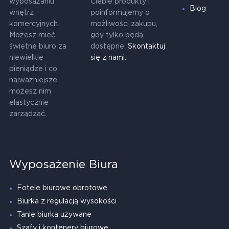
wyposażaniu
Ciebie produkty i
Blog
wnętrz
poinformujemy o
komercyjnych.
możliwości zakupu,
Możesz mieć
gdy tylko będą
świetne biuro za
dostępne.
Skontaktuj
niewielkie
się z nami.
pieniądze i co
najważniejsze...
możesz nim
elastycznie
zarządzać.
Wyposażenie Biura
Fotele biurowe obrotowe
Biurka z regulacją wysokości
Tanie biurka używane
Szafy i kontenery biurowe