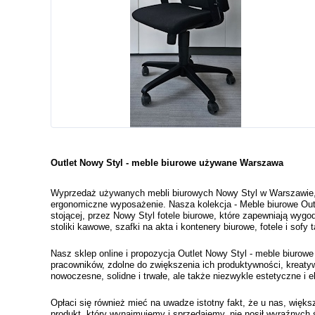
Outlet Nowy Styl - meble biurowe używane Warszawa
Wyprzedaż używanych mebli biurowych Nowy Styl w Warszawie, na 
ergonomiczne wyposażenie. Nasza kolekcja - Meble biurowe Outl
stojącej, przez Nowy Styl fotele biurowe, które zapewniają wygod
stoliki kawowe, szafki na akta i kontenery biurowe, fotele i sof
Nasz sklep online i propozycja Outlet Nowy Styl - meble biuro
pracowników, zdolne do zwiększenia ich produktywności, kreatyw
nowoczesne, solidne i trwałe, ale także niezwykle estetyczne i 
Opłaci się również mieć na uwadze istotny fakt, że u nas, więk
produkt, który wynajmujemy i sprzedajemy, nie nosił wyraźnych 