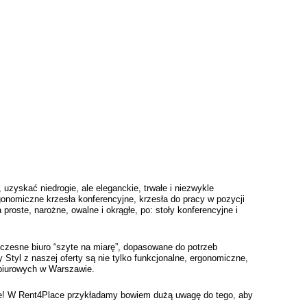
zyskać niedrogie, ale eleganckie, trwałe i niezwykle 
nomiczne krzesła konferencyjne, krzesła do pracy w pozycji 
roste, narożne, owalne i okrągłe, po: stoły konferencyjne i 
zesne biuro “szyte na miarę”, dopasowane do potrzeb 
tyl z naszej oferty są nie tylko funkcjonalne, ergonomiczne, 
z biurowych w Warszawie.
nie! W Rent4Place przykładamy bowiem dużą uwagę do tego, aby 