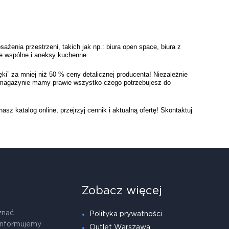
nia przestrzeni, takich jak np.: biura open space, biura z 
ie wspólne i aneksy kuchenne. 
i” za mniej niż 50 % ceny detalicznej producenta! Niezależnie 
 magazynie mamy prawie wszystko czego potrzebujesz do 
atalog online, przejrzyj cennik i aktualną ofertę! Skontaktuj 
Zobacz więcej
znać.
Polityka prywatności
informujemy
Outlet Warszawa