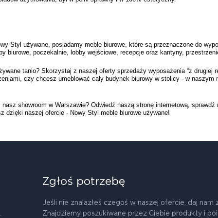
wy Styl używane, posiadamy meble biurowe, które są przeznaczone do wyposaże
by biurowe, poczekalnie, lobby wejściowe, recepcje oraz kantyny, przestrzen
wane tanio? Skorzystaj z naszej oferty sprzedaży wyposażenia “z drugiej ręk
czeniami, czy chcesz umeblować cały budynek biurowy w stolicy - w naszym
sz showroom w Warszawie? Odwiedź naszą stronę internetową, sprawdź nasz k
sz dzięki naszej ofercie - Nowy Styl meble biurowe używane!
Zgłoś potrzebę
Jeśli nie znalazłeś czegoś w naszej ofercie, daj nam 
.
Znajdziemy poszukiwane przez Ciebie produkty i po