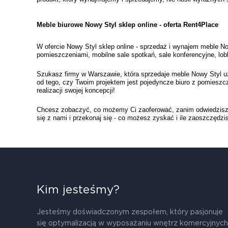
Meble biurowe Nowy Styl sklep online - oferta Rent4Place 
W ofercie Nowy Styl sklep online - sprzedaż i wynajem meble No
pomieszczeniami, mobilne sale spotkań, sale konferencyjne, lob
Szukasz firmy w Warszawie, która sprzedaje meble Nowy Styl uży
od tego, czy Twoim projektem jest pojedyncze biuro z pomiesz
realizacji swojej koncepcji! 
Chcesz zobaczyć, co możemy Ci zaoferować, zanim odwiedzisz na
się z nami i przekonaj się - co możesz zyskać i ile zaoszczędzi
Kim jesteśmy?
Jesteśmy doświadczonym zespołem, który pasjonuje
się optymalizacją w wyposażaniu wnętrz komercyjnych