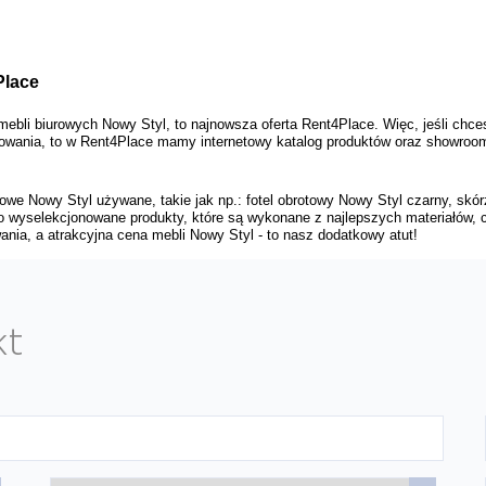
lace 
bli biurowych Nowy Styl, to najnowsza oferta Rent4Place. Więc, jeśli chces
tkowania, to w Rent4Place mamy internetowy katalog produktów oraz showroo
we Nowy Styl używane, takie jak np.: fotel obrotowy Nowy Styl czarny, skórza
 wyselekcjonowane produkty, które są wykonane z najlepszych materiałów, cec
nia, a atrakcyjna cena mebli Nowy Styl - to nasz dodatkowy atut!
kt