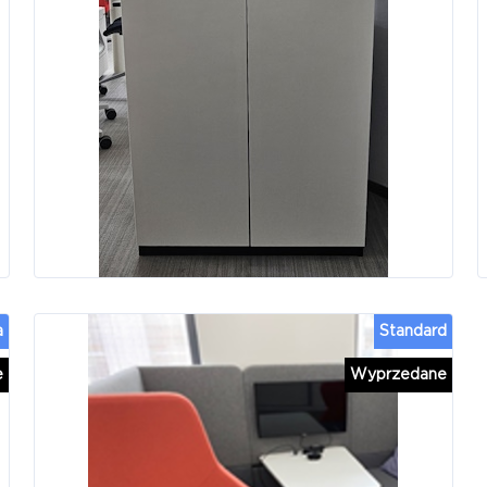
a
Standard
e
Wyprzedane