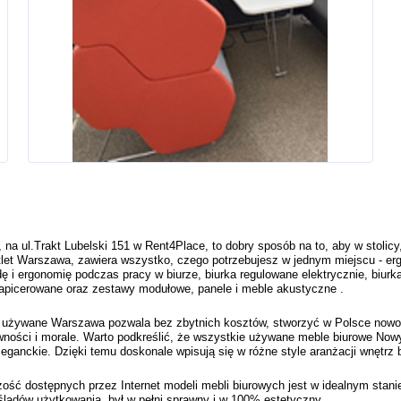
ul.Trakt Lubelski 151 w Rent4Place, to dobry sposób na to, aby w stolicy, u
et Warszawa, zawiera wszystko, czego potrzebujesz w jednym miejscu - ergo
ę i ergonomię podczas pracy w biurze, biurka regulowane elektrycznie, biurka p
y tapicerowane oraz zestawy modułowe, panele i meble akustyczne . 
we używane Warszawa pozwala bez zbytnich kosztów, stworzyć w Polsce nowoc
ności i morale. Warto podkreślić, że wszystkie używane meble biurowe Nowy S
eleganckie. Dzięki temu doskonale wpisują się w różne style aranżacji wnętr
szość dostępnych przez Internet modeli mebli biurowych jest w idealnym sta
śladów użytkowania, był w pełni sprawny i w 100% estetyczny.