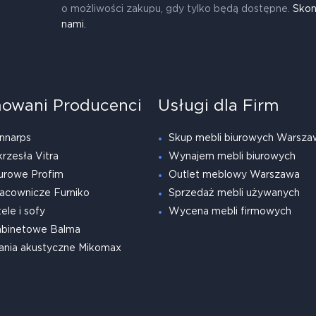
o możliwości zakupu, gdy tylko będą dostępne.
Skon
nami.
owani Producenci
Usługi dla Firm
nnarps
Skup mebli biurowych Warsza
krzesła Vitra
Wynajem mebli biurowych
urowe Profim
Outlet meblowy Warszawa
acownicze Furniko
Sprzedaż mebli używanych
ele i sofy
Wycena mebli firmowych
abinetowe Balma
ania akustyczne Mikomax