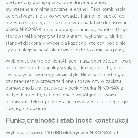
podkreślony doklejką w kolorze drewna, stanowi
kwintesencję minimalistycznej elegancji. Taka kombinacja
kolorystyczna nie tylko wprowadza harmonię i spokój do
przestrzeni pracy, ale także pozwala na łatwe dopasowanie
biurka MIKOMAX
do różnorodnych aranżacji wnętrz. Dzięki
stonowanej kolorystyce i starannemu wykonaniu, biurko
stanowi doskonały wybór dla każdego, kto ceni sobie nie
tylko funkcjonalność, ale również estetykę miejsca pracy.
Wybierając biurko od Rent4Place, masz pewność, że Twoje
biuro zyska profesjonalny wygląd, a każdy detal będzie
świadczyć o Twoim wyczuciu stylu. Niezależnie od tego,
czy pracujesz w przestrzeni open space, czy w zaciszu
domowego biura, estetyczny design biurka
MIKOMAX
z
białym blatem będzie doskonale współgrał z Twoim
osobistym stylem, podkreślając nowoczesność i elegancję
Twojego otoczenia.
Funkcjonalność i stabilność konstrukcji
Wybierając
biurko 140x180 elektryczne
MIKOMAX
od