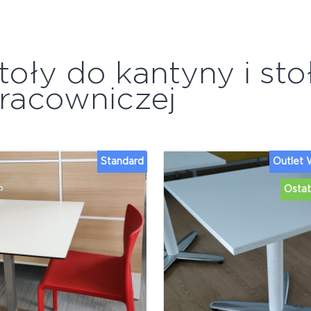
toły do kantyny i sto
racowniczej
Standard
Outlet
Ostat