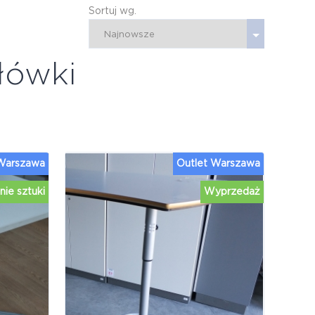
Sortuj wg.
łówki
 Warszawa
Outlet Warszawa
nie sztuki
Wyprzedaż