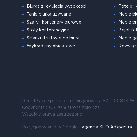
Biurka z regulacją wysokości
Fotele i 
Tanie biurka używane
Meble bi
Szafy i kontenery biurowe
Meble pr
Stoły konferencyjne
Bejot fot
Ścianki działowe do biura
Meble g
Wykładziny obiektowe
Rozwiąz
Rent4Place sp. z o.o. | ul. Grzybowska 87 | 00-844 Wa
Copyrights ( C ) 2018 strona zbiorcza
Wszelkie prawa zastrzeżone
Pozycjonowanie w Google -
agencja SEO Adspectra