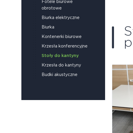
Fotele biurowe
obrotowe
Biurka elektryczne
S
Biurka
Kontenerki biurowe
p
Krzesła konferencyjne
Stoły do kantyny
Krzesła do kantyny
Budki akustyczne