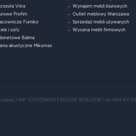
krzesła Vitra
Wynajem mebli biurowych
urowe Profim
Outlet meblowy Warszawa
acownicze Furniko
Sprzedaż mebli używanych
ele i sofy
Wycena mebli firmowych
abinetowe Balma
ania akustyczne Mikomax
rszawa | NIP: 5272758009 | REGON: 363623518 | tel: 604 417 615 