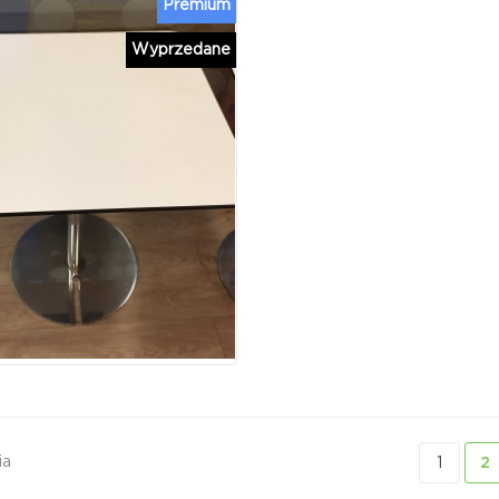
Premium
Wyprzedane
ia
1
2