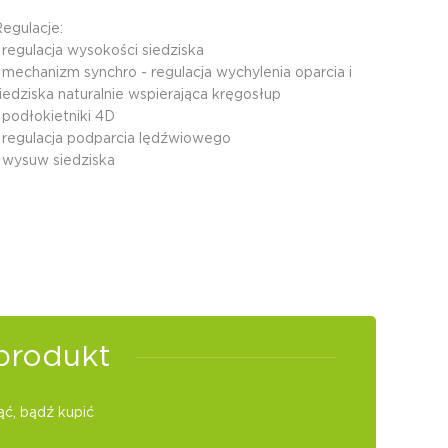
egulacje:
 regulacja wysokości siedziska
 mechanizm synchro - regulacja wychylenia oparcia i
iedziska naturalnie wspierająca kręgosłup
 podłokietniki 4D
 regulacja podparcia lędźwiowego
 wysuw siedziska
produkt
ć, bądź kupić