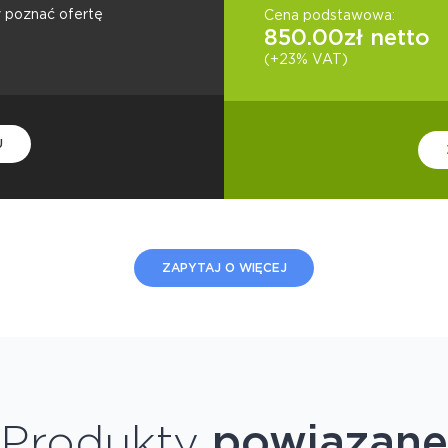
y poznać ofertę
Cena podstawowa:
850.00
zł netto
(+23% VAT)
U
ZAPYTAJ O WIĘCEJ
Produkty
powiązane