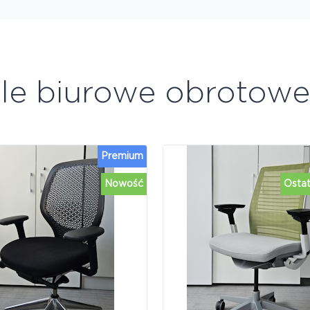
ele biurowe obrotow
Premium
Nowość
Ostat