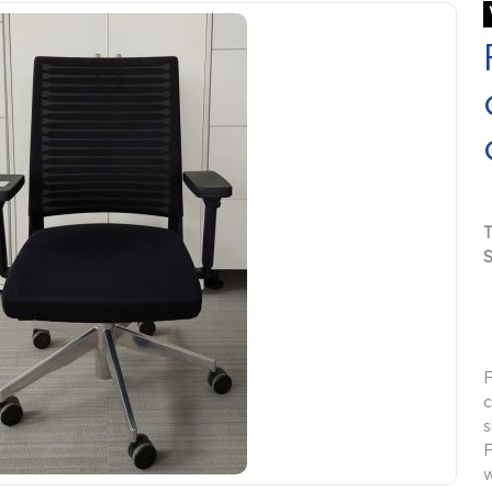
S
F
c
s
F
w