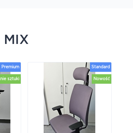
e
MIX
Premium
Standard
nie sztuki
Nowość