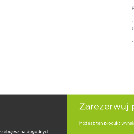
R
-
-
s
-
-
-
Zarezerwuj 
Możesz ten produkt wynają
otrzebujesz na dogodnych