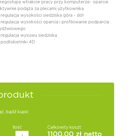
regosłupa wtrakcie pracy przy komputerze- oparcie
ktywnie podąża za plecami użytkownika
 regulacja wysokości siedziska góra - dół
 regulacja wysokości oparcia i profilowanie podparcia
lędźwiowego
 regulacja wysuwu siedziska
 podłokietniki 4D
produkt
ć, bądź kupić
Ilość
Całkowity koszt:
1100.00
zł netto