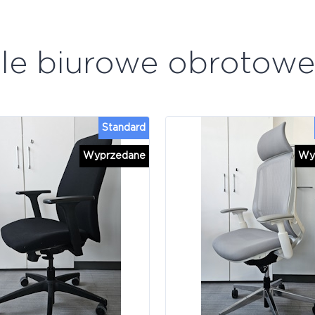
ele biurowe obrotow
Standard
Wyprzedane
Wy