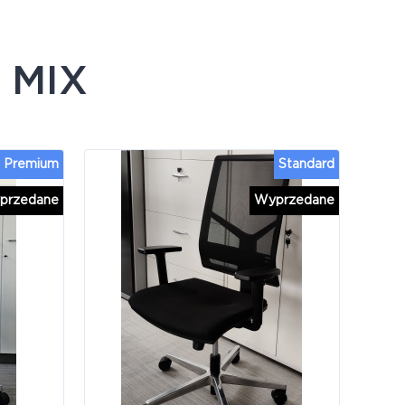
e
MIX
Premium
Standard
przedane
Wyprzedane