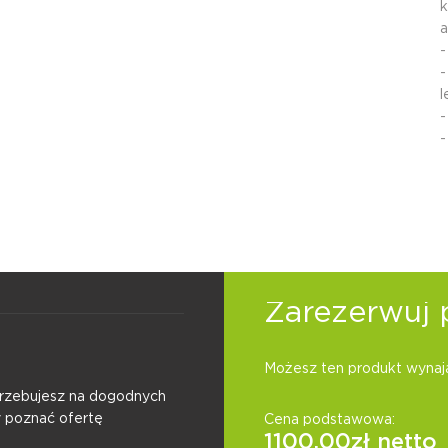
k
a
-
-
-
-
Zarezerwuj 
Możesz ten produkt wynają
otrzebujesz na dogodnych
y poznać ofertę
Cena podstawowa:
1100.00
zł netto