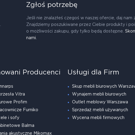
Zgłoś potrzebę
Jeśli nie znalazłeś czegoś w naszej ofercie, daj nam 
.
Znajdziemy poszukiwane przez Ciebie produkty i po
o możliwości zakupu, gdy tylko będą dostępne.
Skon
nami.
owani Producenci
Usługi dla Firm
nnarps
Skup mebli biurowych Warsza
krzesła Vitra
Wynajem mebli biurowych
urowe Profim
Outlet meblowy Warszawa
acownicze Furniko
Sprzedaż mebli używanych
ele i sofy
Wycena mebli firmowych
abinetowe Balma
ania akustyczne Mikomax