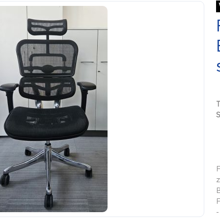
S
F
z
B
F
-