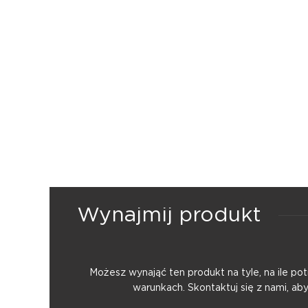
Wynajmij produkt
Możesz wynająć ten produkt na tyle, na ile p
warunkach. Skontaktuj się z nami, ab