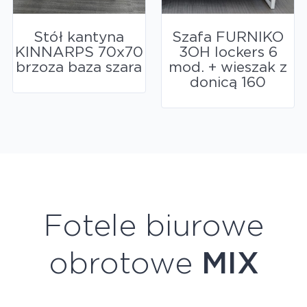
Stół kantyna
Szafa FURNIKO
KINNARPS 70x70
3OH lockers 6
brzoza baza szara
mod. + wieszak z
donicą 160
Fotele biurowe
obrotowe
MIX