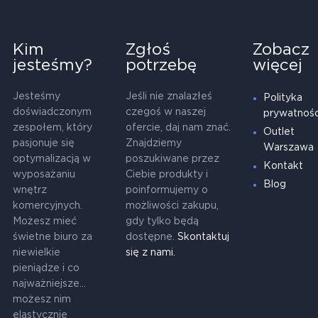
Kim
Zgłoś
Zobacz
jesteśmy?
potrzebę
więcej
Jesteśmy
Jeśli nie znalazłeś
Polityka
doświadczonym
czegoś w naszej
prywatnośc
zespołem, który
ofercie, daj nam znać.
Outlet
pasjonuje się
Znajdziemy
Warszawa
optymalizacją w
poszukiwane przez
Kontakt
wyposażaniu
Ciebie produkty i
Blog
wnętrz
poinformujemy o
komercyjnych.
możliwości zakupu,
Możesz mieć
gdy tylko będą
świetne biuro za
dostępne.
Skontaktuj
niewielkie
się z nami.
pieniądze i co
najważniejsze...
możesz nim
elastycznie