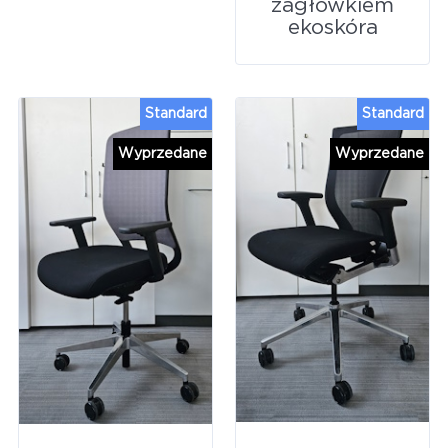
zagłówkiem
ekoskóra
Standard
Standard
Wyprzedane
Wyprzedane