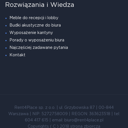
Rozwiązania i Wiedza
Meble do recepcji i lobby
Budki akustyczne do biura
Wyposażenie kantyny
Porady o wyposażeniu biura
Najczęściej zadawane pytania
Kontakt
Rent4Place sp. z o.o. | ul. Grzybowska 87 | 00-844
Warszawa | NIP: 5272758009 | REGON: 363623518 | tel:
604 417 615 | email: biuro@rent4place.pl
Copyrights ( C ) 2018 strona zbiorcza