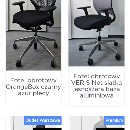
Fotel obrotowy
Fotel obrotowy
VERIS Net siatka
OrangeBox czarny
jasnoszara baza
ażur plecy
aluminiowa
Outlet Warszawa
Premium