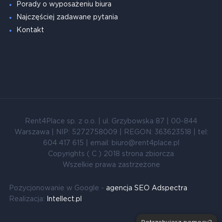
Porady o wyposażeniu biura
Najczęściej zadawane pytania
Kontakt
Rent4Place sp. z o.o. | ul. Grzybowska 87 | 00-844
Warszawa | NIP: 5272758009 | REGON: 363623518 | tel:
604 417 615 | email: biuro@rent4place.pl
Copyrights ( C ) 2018 strona zbiorcza
Wszelkie prawa zastrzeżone
Pozycjonowanie w Google -
agencja SEO Adspectra
Realizacja:
Intellect.pl