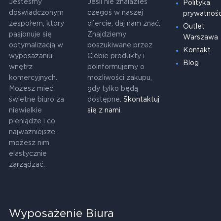
Jesteśmy
Jeśli nie znalazłeś
Polityka
doświadczonym
czegoś w naszej
prywatnośc
zespołem, który
ofercie, daj nam znać.
Outlet
pasjonuje się
Znajdziemy
Warszawa
optymalizacją w
poszukiwane przez
Kontakt
wyposażaniu
Ciebie produkty i
Blog
wnętrz
poinformujemy o
komercyjnych.
możliwości zakupu,
Możesz mieć
gdy tylko będą
świetne biuro za
dostępne.
Skontaktuj
niewielkie
się z nami.
pieniądze i co
najważniejsze...
możesz nim
elastycznie
zarządzać.
Wyposażenie Biura