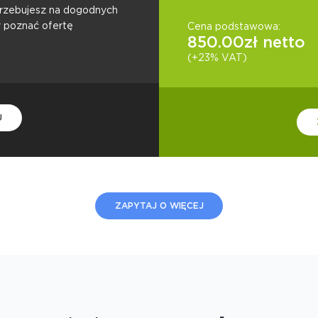
otrzebujesz na dogodnych
y poznać ofertę
Cena podstawowa:
850.00
zł netto
(+23% VAT)
U
ZAPYTAJ O WIĘCEJ