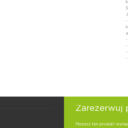
k
S
J
-
k
a
-
-
-
-
Zarezerwuj 
Możesz ten produkt wynają