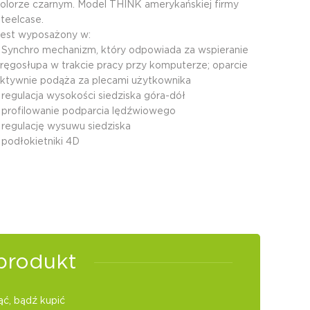
olorze czarnym. Model THINK amerykańskiej firmy
teelcase.
est wyposażony w:
 Synchro mechanizm, który odpowiada za wspieranie
ręgosłupa w trakcie pracy przy komputerze; oparcie
ktywnie podąża za plecami użytkownika
 regulacja wysokości siedziska góra-dół
 profilowanie podparcia lędźwiowego
 regulację wysuwu siedziska
 podłokietniki 4D
produkt
ć, bądź kupić