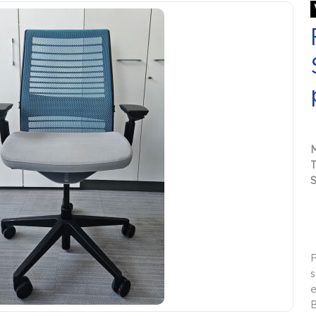
S
F
s
e
B