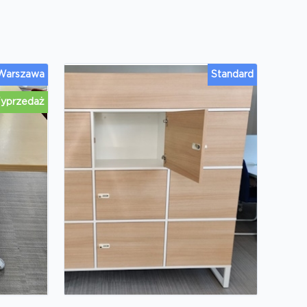
 Warszawa
Standard
yprzedaż