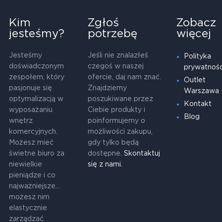
Kim
Zgłoś
Zobacz
jesteśmy?
potrzebę
więcej
Jesteśmy
Jeśli nie znalazłeś
Polityka
doświadczonym
czegoś w naszej
prywatnośc
zespołem, który
ofercie, daj nam znać.
Outlet
pasjonuje się
Znajdziemy
Warszawa
optymalizacją w
poszukiwane przez
Kontakt
wyposażaniu
Ciebie produkty i
Blog
wnętrz
poinformujemy o
komercyjnych.
możliwości zakupu,
Możesz mieć
gdy tylko będą
świetne biuro za
dostępne.
Skontaktuj
niewielkie
się z nami.
pieniądze i co
najważniejsze...
możesz nim
elastycznie
zarządzać.