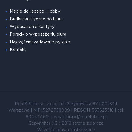
Meble do recepcji i lobby
Budki akustyczne do biura
Wyposażenie kantyny
Porady o wyposażeniu biura
Najczęściej zadawane pytania
Kontakt
Rent4Place sp. z o.o. | ul. Grzybowska 87 | 00-844
Warszawa | NIP: 5272758009 | REGON: 363623518 | tel:
604 417 615 | email: biuro@rent4place.pl
Copyrights ( C ) 2018 strona zbiorcza
Wszelkie prawa zastrzeżone