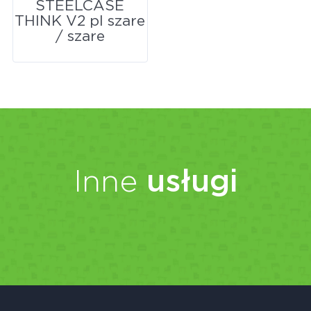
STEELCASE
THINK V2 pl szare
/ szare
Inne
usługi