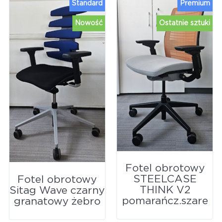
Standard
Premium
Nowość
Ostatnie sztuki
Fotel obrotowy
STEELCASE
Fotel obrotowy
THINK V2
Sitag Wave czarny
pomarańcz.szare
granatowy żebro