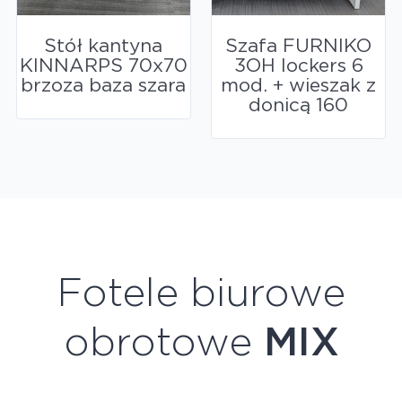
Stół kantyna
Szafa FURNIKO
KINNARPS 70x70
3OH lockers 6
brzoza baza szara
mod. + wieszak z
donicą 160
Fotele biurowe
obrotowe
MIX