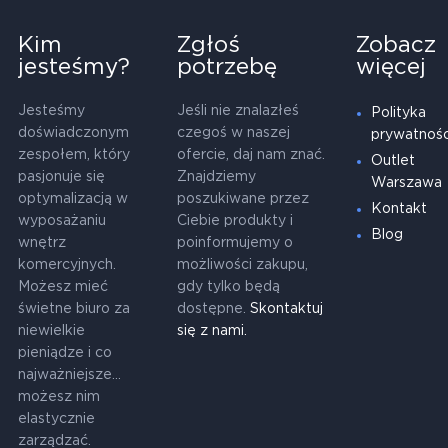
Kim
Zgłoś
Zobacz
jesteśmy?
potrzebę
więcej
Jesteśmy
Jeśli nie znalazłeś
Polityka
doświadczonym
czegoś w naszej
prywatnośc
zespołem, który
ofercie, daj nam znać.
Outlet
pasjonuje się
Znajdziemy
Warszawa
optymalizacją w
poszukiwane przez
Kontakt
wyposażaniu
Ciebie produkty i
Blog
wnętrz
poinformujemy o
komercyjnych.
możliwości zakupu,
Możesz mieć
gdy tylko będą
świetne biuro za
dostępne.
Skontaktuj
niewielkie
się z nami.
pieniądze i co
najważniejsze...
możesz nim
elastycznie
zarządzać.