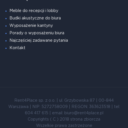
Meble do recepcji i lobby
Budki akustyczne do biura
Wyposażenie kantyny
Porady o wyposażeniu biura
Najczęściej zadawane pytania
Kontakt
Rent4Place sp. z o.o. | ul. Grzybowska 87 | 00-844
Warszawa | NIP: 5272758009 | REGON: 363623518 | tel:
604 417 615 | email: biuro@rent4place.pl
Copyrights ( C ) 2018 strona zbiorcza
Wszelkie prawa zastrzeżone