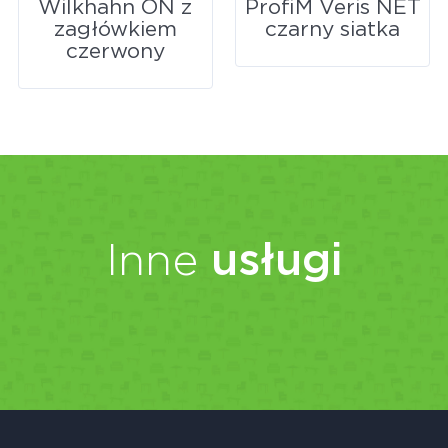
Wilkhahn ON z
ProfiM Veris NET
zagłówkiem
czarny siatka
czerwony
Inne
usługi