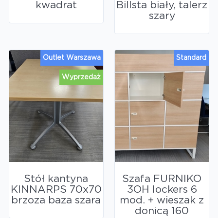
kwadrat
Billsta biały, talerz
szary
Outlet Warszawa
Standard
Wyprzedaż
Stół kantyna
Szafa FURNIKO
KINNARPS 70x70
3OH lockers 6
brzoza baza szara
mod. + wieszak z
donicą 160