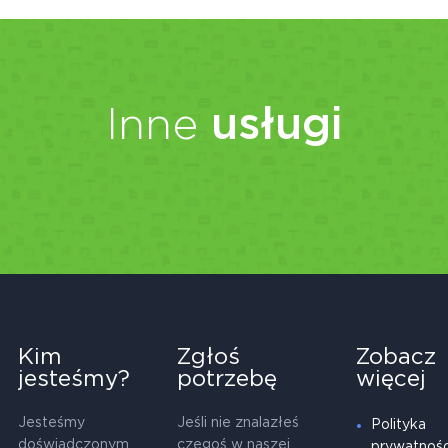
Inne
usługi
Kim
Zgłoś
Zobacz
jesteśmy?
potrzebę
więcej
Jesteśmy
Jeśli nie znalazłeś
Polityka
doświadczonym
czegoś w naszej
prywatnośc