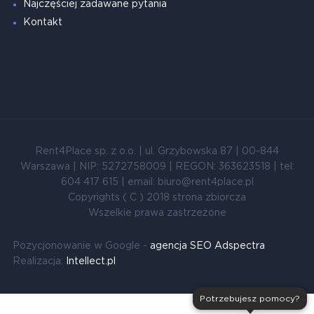
Najczęściej zadawane pytania
Kontakt
Rent4Place sp. z o.o. | ul. Grzybowska 87 | 00-844
Warszawa | NIP: 5272758009 | REGON: 363623518 | tel:
604 417 615 | email: biuro@rent4place.pl
Copyrights ( C ) 2018 strona zbiorcza
Wszelkie prawa zastrzeżone
Pozycjonowanie w Google -
agencja SEO Adspectra
Realizacja:
Intellect.pl
Potrzebujesz pomocy?