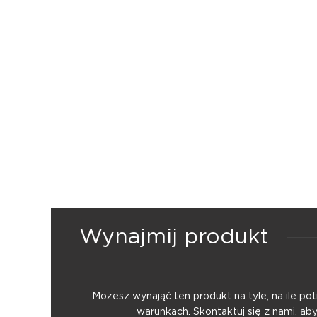
Wynajmij produkt
Możesz wynająć ten produkt na tyle, na ile p
warunkach. Skontaktuj się z nami, ab