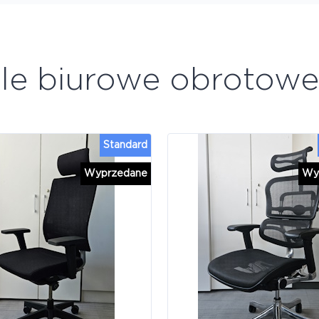
ele biurowe obrotow
Standard
Wyprzedane
Wy