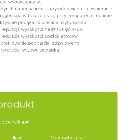
est wyposażony w:
 Synchro mechanizm, który odpowiada za wspieranie
ręgosłupa w trakcie pracy przy komputerze; oparcie
ktywnie podąża za plecami użytkownika
 regulacja wysokości siedziska góra-dół
 regulacja wysokości podłokietników
 profilowanie podparcia lędźwiowego
 regulację wysuwu siedziska
produkt
ć, bądź kupić
Ilość
Całkowity koszt: