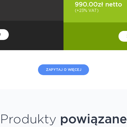
990.00
zł netto
(+23% VAT)
U
ZAPYTAJ O WIĘCEJ
Produkty
powiązane