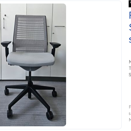
S
F
s
M