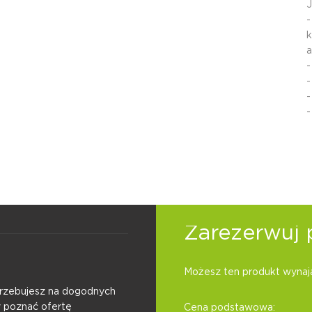
J
-
k
a
-
-
-
-
Zarezerwuj 
Możesz ten produkt wynają
otrzebujesz na dogodnych
y poznać ofertę
Cena podstawowa: