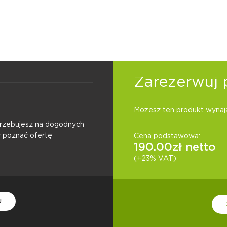
Zarezerwuj 
Możesz ten produkt wynają
otrzebujesz na dogodnych
y poznać ofertę
Cena podstawowa:
190.00
zł netto
(+23% VAT)
U