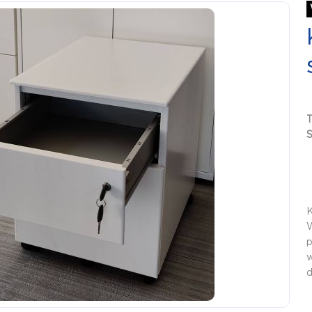
S
K
W
p
w
d