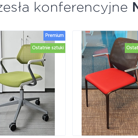
zesła konferencyjne
Premium
Ostatnie sztuki
Ostat