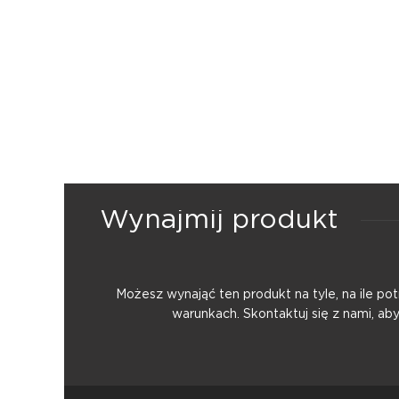
Wynajmij produkt
Możesz wynająć ten produkt na tyle, na ile p
warunkach. Skontaktuj się z nami, ab