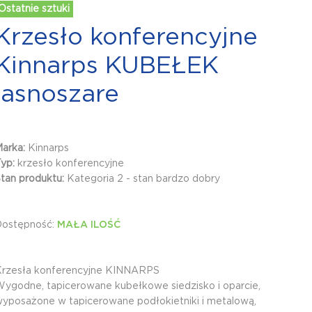
Ostatnie sztuki
Krzesło konferencyjne
Kinnarps KUBEŁEK
jasnoszare
Marka:
Kinnarps
Typ:
krzesło konferencyjne
tan produktu:
Kategoria 2 - stan bardzo dobry
Dostępność:
MAŁA ILOŚĆ
Krzesła konferencyjne KINNARPS
ygodne, tapicerowane kubełkowe siedzisko i oparcie,
yposażone w tapicerowane podłokietniki i metalową,