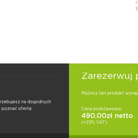
c
E
Zarezerwuj 
Możesz ten produkt wynają
otrzebujesz na dogodnych
y poznać ofertę
Cena podstawowa:
490.00
zł netto
(+23% VAT)