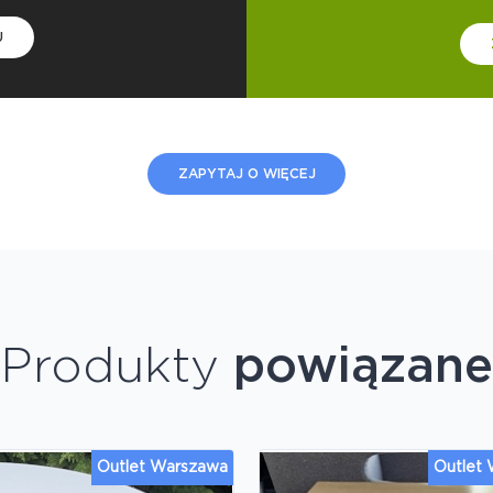
U
ZAPYTAJ O WIĘCEJ
Produkty
powiązane
Outlet Warszawa
Outlet