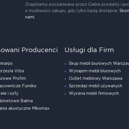
.
Znajdziemy poszukiwane przez Ciebie produkty i po
o możliwości zakupu, gdy tylko będą dostępne.
Skon
nami.
owani Producenci
Usługi dla Firm
nnarps
Skup mebli biurowych Warsza
krzesła Vitra
Wynajem mebli biurowych
urowe Profim
Outlet meblowy Warszawa
acownicze Furniko
Sprzedaż mebli używanych
ele i sofy
Wycena mebli firmowych
abinetowe Balma
ania akustyczne Mikomax