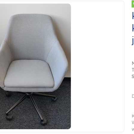
S
W
w