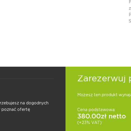
P
z
P
S
Zarezerwuj 
Możesz ten produkt wynają
otrzebujesz na dogodnych
y poznać ofertę
Cena podstawowa:
380.00
zł netto
(+23% VAT)