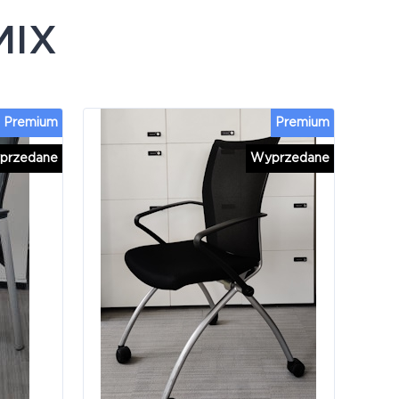
MIX
Premium
Premium
przedane
Wyprzedane