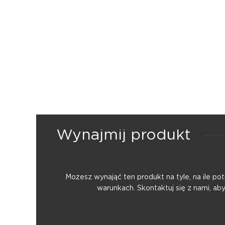
Wynajmij produkt
Możesz wynająć ten produkt na tyle, na ile p
warunkach. Skontaktuj się z nami, ab