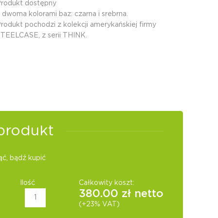
rodukt dostępny
 dwoma kolorami baz: czarna i srebrna.
rodukt pochodzi z kolekcji amerykańskiej firmy
TEELCASE, z serii THINK.
produkt
ć, bądź kupić
Ilość
Całkowity koszt:
380.00
zł netto
(+23% VAT)