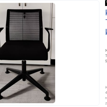
S
K
4
n
z