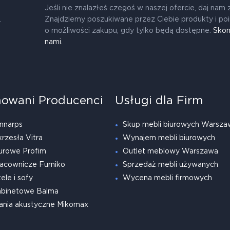
Jeśli nie znalazłeś czegoś w naszej ofercie, daj nam 
.
Znajdziemy poszukiwane przez Ciebie produkty i po
o możliwości zakupu, gdy tylko będą dostępne.
Skon
nami.
owani Producenci
Usługi dla Firm
nnarps
Skup mebli biurowych Warsza
krzesła Vitra
Wynajem mebli biurowych
urowe Profim
Outlet meblowy Warszawa
acownicze Furniko
Sprzedaż mebli używanych
ele i sofy
Wycena mebli firmowych
abinetowe Balma
ania akustyczne Mikomax