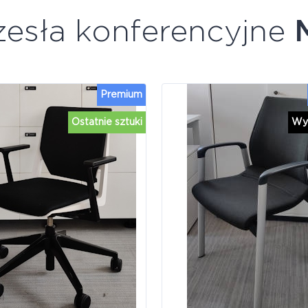
zesła konferencyjne
Premium
Ostatnie sztuki
Wy