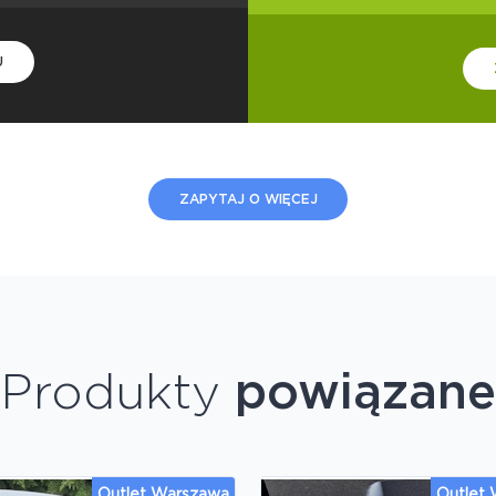
U
ZAPYTAJ O WIĘCEJ
Produkty
powiązane
Outlet Warszawa
Outlet