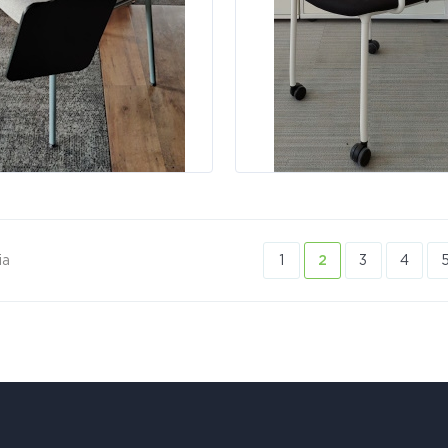
ia
1
2
3
4