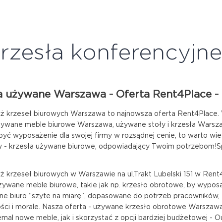
rzesła konferencyjne
a używane Warszawa - Oferta Rent4Place -
 krzeseł biurowych Warszawa to najnowsza oferta Rent4Place. Wię
żywane meble biurowe Warszawa, używane stoły i krzesła Warszaw
być wyposażenie dla swojej firmy w rozsądnej cenie, to warto w
 - krzesła używane biurowe, odpowiadający Twoim potrzebom!
 krzeseł biurowych w Warszawie na ul.Trakt Lubelski 151 w Rent4
żywane meble biurowe, takie jak np. krzesło obrotowe, by wypos
e biuro “szyte na miarę”, dopasowane do potrzeb pracowników, 
ści i morale. Nasza oferta - używane krzesło obrotowe Warszawa
emal nowe meble, jak i skorzystać z opcji bardziej budżetowej - 