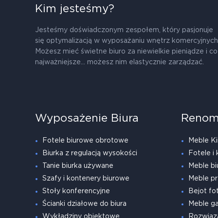
Kim jesteśmy?
Jesteśmy doświadczonym zespołem, który pasjonuje
się optymalizacją w wyposażaniu wnętrz komercyjnych
Możesz mieć świetne biuro za niewielkie pieniądze i co
najważniejsze... możesz nim elastycznie zarządzać.
Wyposażenie Biura
Renom
Fotele biurowe obrotowe
Meble Ki
Biurka z regulacją wysokości
Fotele i 
Tanie biurka używane
Meble bi
Szafy i kontenery biurowe
Meble pr
Stoły konferencyjne
Bejot fot
Ścianki działowe do biura
Meble g
Wykładziny obiektowe
Rozwiąz