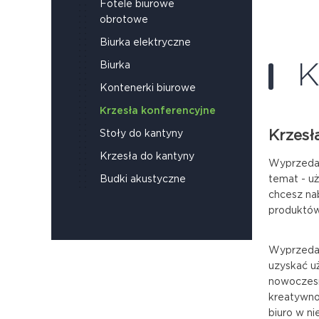
Fotele biurowe
obrotowe
Biurka elektryczne
K
Biurka
Kontenerki biurowe
Krzesła konferencyjne
Krzesł
Stoły do kantyny
Krzesła do kantyny
Wyprzedaż
Budki akustyczne
temat - u
chcesz na
produktów
Wyprzedaż
uzyskać u
nowoczesn
kreatywno
biuro w ni