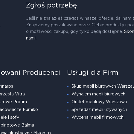
Zgłoś potrzebę
Jeśli nie znalazłeś czegoś w naszej ofercie, daj nam 
.
Znajdziemy poszukiwane przez Ciebie produkty i po
o możliwości zakupu, gdy tylko będą dostępne.
Skon
nami.
owani Producenci
Usługi dla Firm
nnarps
Skup mebli biurowych Warsza
krzesła Vitra
Wynajem mebli biurowych
urowe Profim
Outlet meblowy Warszawa
acownicze Furniko
Sprzedaż mebli używanych
ele i sofy
Wycena mebli firmowych
abinetowe Balma
ania akustyczne Mikomax