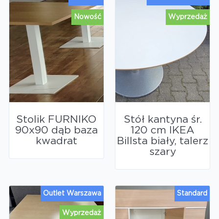
Nowość
Wyprzedaż
Stolik FURNIKO
Stół kantyna śr.
90x90 dąb baza
120 cm IKEA
kwadrat
Billsta biały, talerz
szary
Outlet Warszawa
Standard
Wyprzedaż