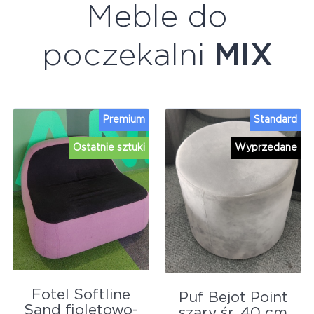
Meble do
poczekalni
MIX
Premium
Standard
Ostatnie sztuki
Wyprzedane
Fotel Softline
Puf Bejot Point
Sand fioletowo-
szary śr. 40 cm