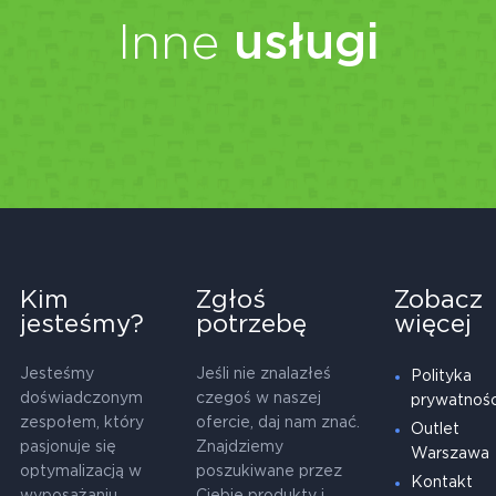
Inne
usługi
Kim
Zgłoś
Zobacz
jesteśmy?
potrzebę
więcej
Jesteśmy
Jeśli nie znalazłeś
Polityka
doświadczonym
czegoś w naszej
prywatnośc
zespołem, który
ofercie, daj nam znać.
Outlet
pasjonuje się
Znajdziemy
Warszawa
optymalizacją w
poszukiwane przez
Kontakt
wyposażaniu
Ciebie produkty i