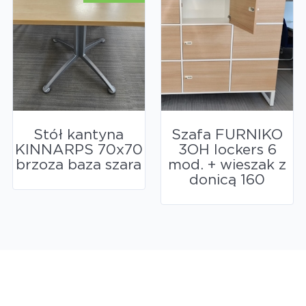
Stół kantyna
Szafa FURNIKO
KINNARPS 70x70
3OH lockers 6
brzoza baza szara
mod. + wieszak z
donicą 160