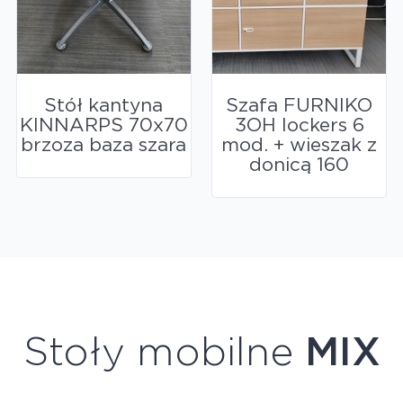
Stół kantyna
Szafa FURNIKO
KINNARPS 70x70
3OH lockers 6
brzoza baza szara
mod. + wieszak z
donicą 160
Stoły mobilne
MIX