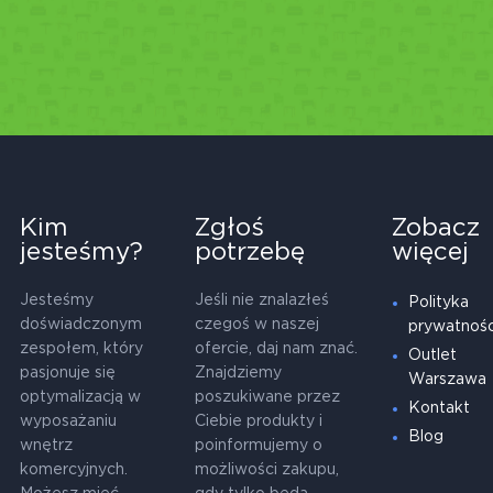
Kim
Zgłoś
Zobacz
jesteśmy?
potrzebę
więcej
Jesteśmy
Jeśli nie znalazłeś
Polityka
doświadczonym
czegoś w naszej
prywatnośc
zespołem, który
ofercie, daj nam znać.
Outlet
pasjonuje się
Znajdziemy
Warszawa
optymalizacją w
poszukiwane przez
Kontakt
wyposażaniu
Ciebie produkty i
Blog
wnętrz
poinformujemy o
komercyjnych.
możliwości zakupu,