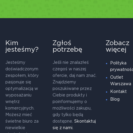
Kim
Zgłoś
Zobacz
jesteśmy?
potrzebę
więcej
Jesteśmy
Jeśli nie znalazłeś
Polityka
doświadczonym
czegoś w naszej
prywatnośc
zespołem, który
ofercie, daj nam znać.
Outlet
pasjonuje się
Znajdziemy
Warszawa
optymalizacją w
poszukiwane przez
Kontakt
wyposażaniu
Ciebie produkty i
Blog
wnętrz
poinformujemy o
komercyjnych.
możliwości zakupu,
Możesz mieć
gdy tylko będą
świetne biuro za
dostępne.
Skontaktuj
niewielkie
się z nami.