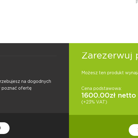
Zarezerwuj 
Możesz ten produkt wynają
otrzebujesz na dogodnych
y poznać ofertę
Cena podstawowa:
1600.00
zł netto
(+23% VAT)
U