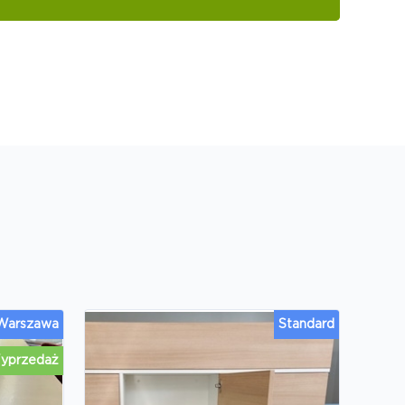
 Warszawa
Standard
yprzedaż