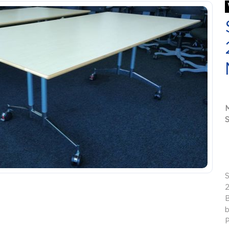
S
S
B
b
P