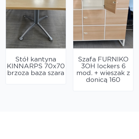
Stół kantyna
Szafa FURNIKO
KINNARPS 70x70
3OH lockers 6
brzoza baza szara
mod. + wieszak z
donicą 160