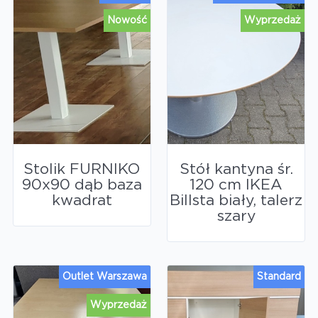
Nowość
Wyprzedaż
Stolik FURNIKO
Stół kantyna śr.
90x90 dąb baza
120 cm IKEA
kwadrat
Billsta biały, talerz
szary
Outlet Warszawa
Standard
Wyprzedaż