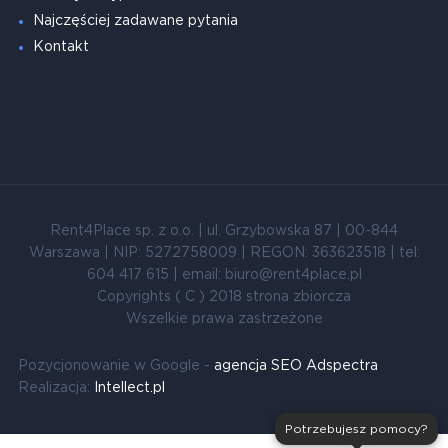
Najczęściej zadawane pytania
Kontakt
Rent4Place sp. z o.o. | ul. Grzybowska 87 | 00-844
Warszawa | NIP: 5272758009 | REGON: 363623518 | tel:
604 417 615 | email: biuro@rent4place.pl
Copyrights ( C ) 2018 strona zbiorcza
Wszelkie prawa zastrzeżone
Pozycjonowanie w Google -
agencja SEO Adspectra
Realizacja:
Intellect.pl
Potrzebujesz pomocy?