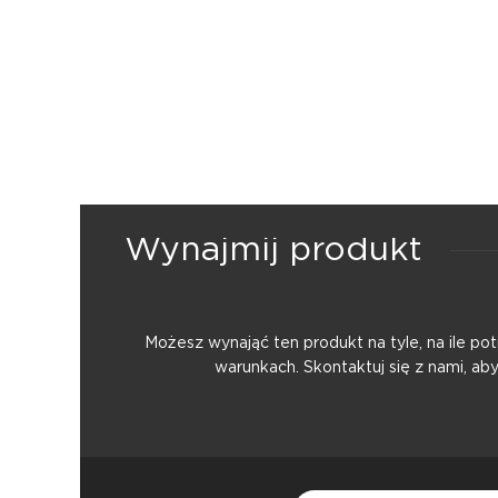
Wynajmij produkt
Możesz wynająć ten produkt na tyle, na ile p
warunkach. Skontaktuj się z nami, ab