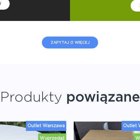
U
ZAPYTAJ O WIĘCEJ
Produkty
powiązane
Outlet Warszawa
Outlet
Wyprzedaż
W