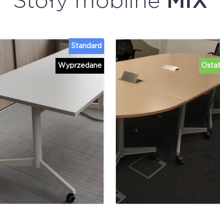
Stoły mobilne
MIX
Standard
Wyprzedane
Ostat