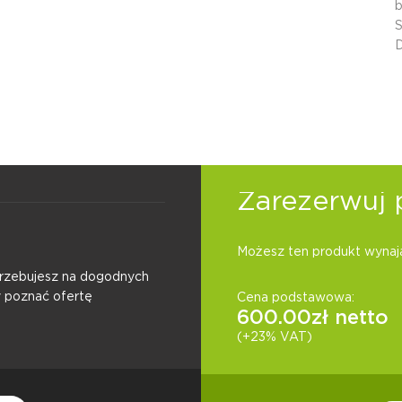
b
D
Zarezerwuj 
Możesz ten produkt wynają
otrzebujesz na dogodnych
y poznać ofertę
Cena podstawowa:
600.00
zł netto
(+23% VAT)