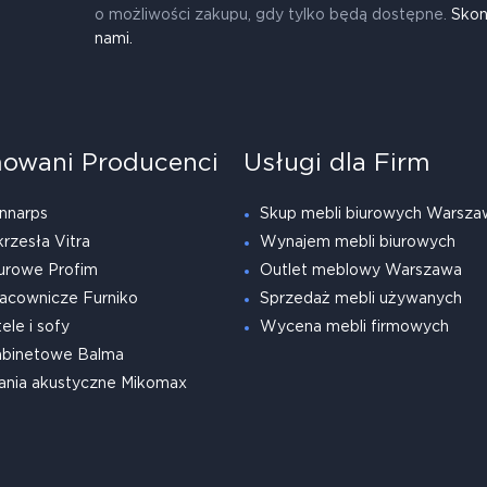
o możliwości zakupu, gdy tylko będą dostępne.
Skon
nami.
owani Producenci
Usługi dla Firm
nnarps
Skup mebli biurowych Warsza
krzesła Vitra
Wynajem mebli biurowych
urowe Profim
Outlet meblowy Warszawa
acownicze Furniko
Sprzedaż mebli używanych
ele i sofy
Wycena mebli firmowych
abinetowe Balma
ania akustyczne Mikomax