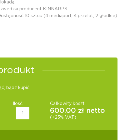
lokadą.
Szwedzki producent KINNARPS.
ostępność 10 sztuk (4 mediaport, 4 przelot, 2 gładkie)
produkt
ć, bądź kupić
Ilość
Całkowity koszt:
600.00
zł netto
(+23% VAT)