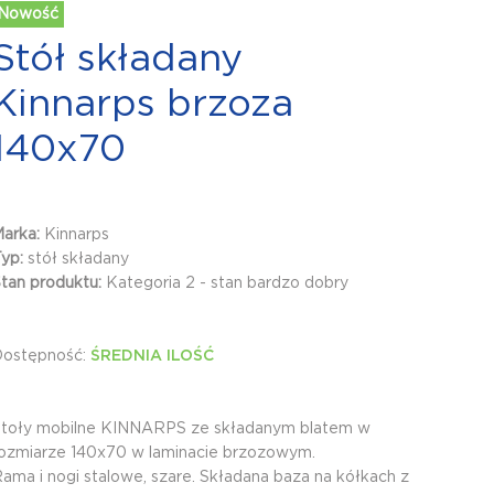
Nowość
Stół składany
Kinnarps brzoza
140x70
Marka:
Kinnarps
Typ:
stół składany
tan produktu:
Kategoria 2 - stan bardzo dobry
Dostępność:
ŚREDNIA ILOŚĆ
toły mobilne KINNARPS ze składanym blatem w
ozmiarze 140x70 w laminacie brzozowym.
ama i nogi stalowe, szare. Składana baza na kółkach z