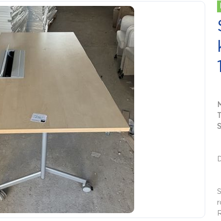
S
S
r
R