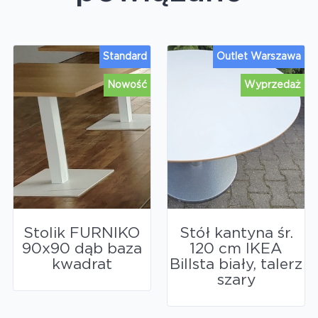
Standard
Outlet Warszawa
Nowość
Wyprzedaż
Stolik FURNIKO
Stół kantyna śr.
90x90 dąb baza
120 cm IKEA
kwadrat
Billsta biały, talerz
szary