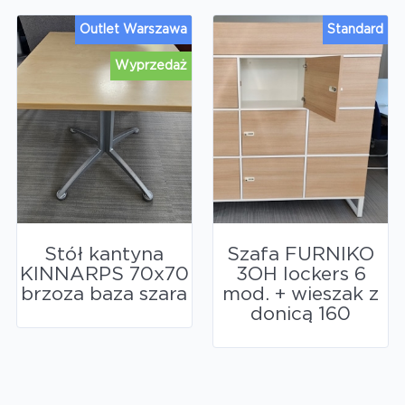
Outlet Warszawa
Standard
Wyprzedaż
Stół kantyna
Szafa FURNIKO
KINNARPS 70x70
3OH lockers 6
brzoza baza szara
mod. + wieszak z
donicą 160