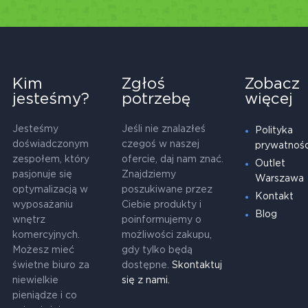
Kim
Zgłoś
Zobacz
jesteśmy?
potrzebę
więcej
Jesteśmy
Jeśli nie znalazłeś
Polityka
doświadczonym
czegoś w naszej
prywatnośc
zespołem, który
ofercie, daj nam znać.
Outlet
pasjonuje się
Znajdziemy
Warszawa
optymalizacją w
poszukiwane przez
Kontakt
wyposażaniu
Ciebie produkty i
Blog
wnętrz
poinformujemy o
komercyjnych.
możliwości zakupu,
Możesz mieć
gdy tylko będą
świetne biuro za
dostępne.
Skontaktuj
niewielkie
się z nami.
pieniądze i co