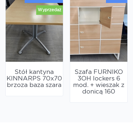
Wyprzedaż
Stół kantyna
Szafa FURNIKO
KINNARPS 70x70
3OH lockers 6
brzoza baza szara
mod. + wieszak z
donicą 160