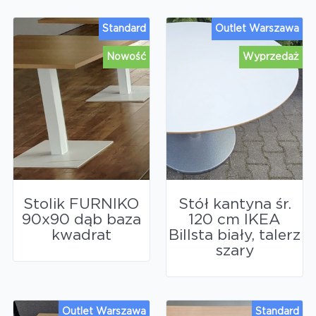
Standard
Outlet Warszawa
Nowość
Wyprzedaż
Stolik FURNIKO
Stół kantyna śr.
90x90 dąb baza
120 cm IKEA
kwadrat
Billsta biały, talerz
szary
Outlet Warszawa
Standard