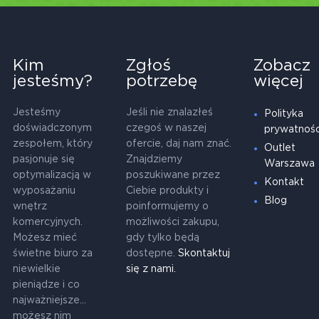
Kim
Zgłoś
Zobacz
jesteśmy?
potrzebę
więcej
Jesteśmy
Jeśli nie znalazłeś
Polityka
doświadczonym
czegoś w naszej
prywatnośc
zespołem, który
ofercie, daj nam znać.
Outlet
pasjonuje się
Znajdziemy
Warszawa
optymalizacją w
poszukiwane przez
Kontakt
wyposażaniu
Ciebie produkty i
Blog
wnętrz
poinformujemy o
komercyjnych.
możliwości zakupu,
Możesz mieć
gdy tylko będą
świetne biuro za
dostępne.
Skontaktuj
niewielkie
się z nami.
pieniądze i co
najważniejsze...
możesz nim