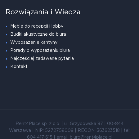
Rozwiązania i Wiedza
Meble do recepcji i lobby
Budki akustyczne do biura
Wyposażenie kantyny
Porady o wyposażeniu biura
Najczęściej zadawane pytania
Kontakt
Rent4Place sp. z o.o. | ul. Grzybowska 87 | 00-844
Warszawa | NIP: 5272758009 | REGON: 363623518 | tel:
604 417 615 | email: biuro@rent4place.pl