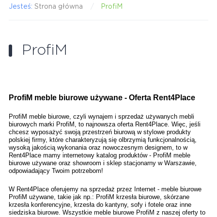
Jesteś:
Strona główna
ProfiM
ProfiM
ProfiM meble biurowe używane - Oferta Rent4Place 
ProfiM meble biurowe, czyli wynajem i sprzedaż używanych mebli 
biurowych marki ProfiM, to najnowsza oferta Rent4Place. Więc, jeśli 
chcesz wyposażyć swoją przestrzeń biurową w stylowe produkty 
polskiej firmy, które charakteryzują się olbrzymią funkcjonalnością, 
wysoką jakością wykonania oraz nowoczesnym designem, to w 
Rent4Place mamy internetowy katalog produktów - ProfiM meble 
biurowe używane oraz showroom i sklep stacjonarny w Warszawie, 
odpowiadający Twoim potrzebom! 
W Rent4Place oferujemy na sprzedaż przez Internet - meble biurowe 
ProfiM używane, takie jak np.: ProfiM krzesła biurowe, skórzane 
krzesła konferencyjne, krzesła do kantyny, sofy i fotele oraz inne 
siedziska biurowe. Wszystkie meble biurowe ProfiM z naszej oferty to 