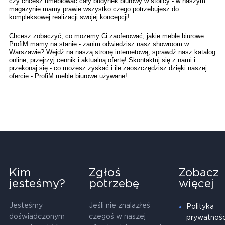
czy chcesz umeblować cały budynek biurowy w stolicy - w naszym 
magazynie mamy prawie wszystko czego potrzebujesz do 
kompleksowej realizacji swojej koncepcji! 
Chcesz zobaczyć, co możemy Ci zaoferować, jakie meble biurowe 
ProfiM mamy na stanie - zanim odwiedzisz nasz showroom w 
Warszawie? Wejdź na naszą stronę internetową, sprawdź nasz katalog 
online, przejrzyj cennik i aktualną ofertę! Skontaktuj się z nami i 
przekonaj się - co możesz zyskać i ile zaoszczędzisz dzięki naszej 
ofercie - ProfiM meble biurowe używane!
Kim
Zgłoś
Zobacz
jesteśmy?
potrzebę
więcej
Jesteśmy
Jeśli nie znalazłeś
Polityka
doświadczonym
czegoś w naszej
prywatnośc