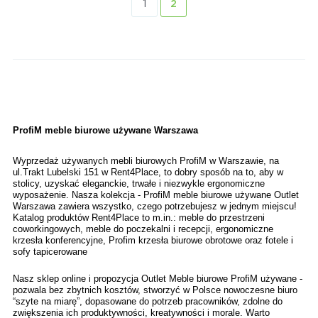
1
2
ProfiM meble biurowe używane Warszawa
Wyprzedaż używanych mebli biurowych ProfiM w Warszawie, na 
ul.Trakt Lubelski 151 w Rent4Place, to dobry sposób na to, aby w 
stolicy, uzyskać eleganckie, trwałe i niezwykle ergonomiczne 
wyposażenie. Nasza kolekcja - ProfiM meble biurowe używane Outlet 
Warszawa zawiera wszystko, czego potrzebujesz w jednym miejscu! 
Katalog produktów Rent4Place to m.in.: meble do przestrzeni 
coworkingowych, meble do poczekalni i recepcji, ergonomiczne 
krzesła konferencyjne, Profim krzesła biurowe obrotowe oraz fotele i 
sofy tapicerowane 
Nasz sklep online i propozycja Outlet Meble biurowe ProfiM używane - 
pozwala bez zbytnich kosztów, stworzyć w Polsce nowoczesne biuro 
“szyte na miarę”, dopasowane do potrzeb pracowników, zdolne do 
zwiększenia ich produktywności, kreatywności i morale. Warto 