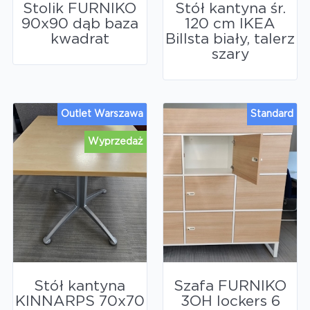
Stolik FURNIKO
Stół kantyna śr.
90x90 dąb baza
120 cm IKEA
kwadrat
Billsta biały, talerz
szary
Outlet Warszawa
Standard
Wyprzedaż
Stół kantyna
Szafa FURNIKO
KINNARPS 70x70
3OH lockers 6