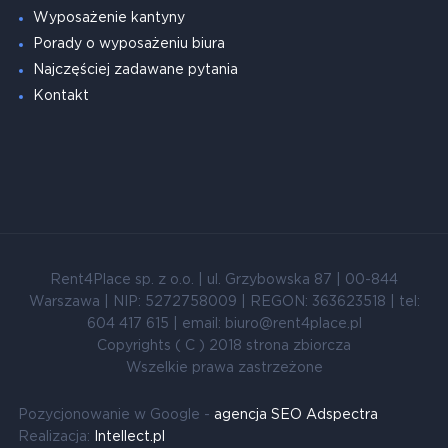
Wyposażenie kantyny
Porady o wyposażeniu biura
Najczęściej zadawane pytania
Kontakt
Rent4Place sp. z o.o. | ul. Grzybowska 87 | 00-844
Warszawa | NIP: 5272758009 | REGON: 363623518 | tel:
604 417 615 | email: biuro@rent4place.pl
Copyrights ( C ) 2018 strona zbiorcza
Wszelkie prawa zastrzeżone
Pozycjonowanie w Google -
agencja SEO Adspectra
Realizacja:
Intellect.pl