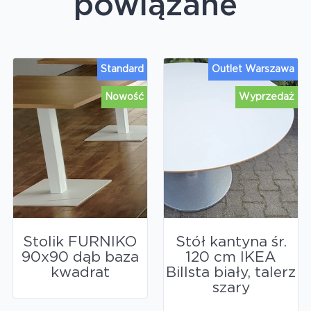
powiązane
Standard
Outlet Warszawa
Nowość
Wyprzedaż
Stolik FURNIKO
Stół kantyna śr.
90x90 dąb baza
120 cm IKEA
kwadrat
Billsta biały, talerz
szary