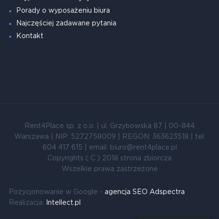
Porady o wyposażeniu biura
Najczęściej zadawane pytania
Kontakt
Rent4Place sp. z o.o. | ul. Grzybowska 87 | 00-844
Warszawa | NIP: 5272758009 | REGON: 363623518 | tel:
604 417 615 | email: biuro@rent4place.pl
Copyrights ( C ) 2018 strona zbiorcza
Wszelkie prawa zastrzeżone
Pozycjonowanie w Google -
agencja SEO Adspectra
Realizacja:
Intellect.pl