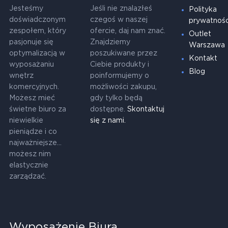
Jesteśmy
Jeśli nie znalazłeś
Polityka
doświadczonym
czegoś w naszej
prywatnośc
zespołem, który
ofercie, daj nam znać.
Outlet
pasjonuje się
Znajdziemy
Warszawa
optymalizacją w
poszukiwane przez
Kontakt
wyposażaniu
Ciebie produkty i
Blog
wnętrz
poinformujemy o
komercyjnych.
możliwości zakupu,
Możesz mieć
gdy tylko będą
świetne biuro za
dostępne.
Skontaktuj
niewielkie
się z nami.
pieniądze i co
najważniejsze...
możesz nim
elastycznie
zarządzać.
Wyposażenie Biura