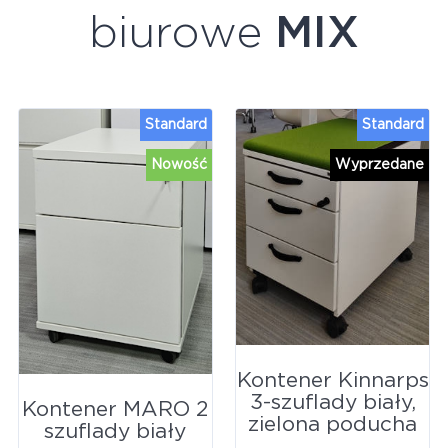
biurowe
MIX
Standard
Standard
Nowość
Wyprzedane
Kontener Kinnarps
3-szuflady biały,
Kontener MARO 2
zielona poducha
szuflady biały