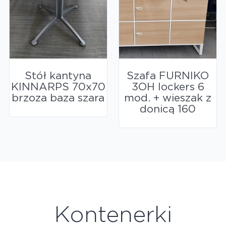
Stół kantyna
Szafa FURNIKO
KINNARPS 70x70
3OH lockers 6
brzoza baza szara
mod. + wieszak z
donicą 160
Kontenerki