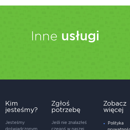
Inne
usługi
Kim
Zgłoś
Zobacz
jesteśmy?
potrzebę
więcej
Jesteśmy
Jeśli nie znalazłeś
Polityka
doświadczonym
czegoś w naszej
prywatnośc