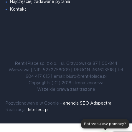
Najczęściej zadawane pytania
Kontakt
Rent4Place sp. z o.o. | ul. Grzybowska 87 | 00-844
Warszawa | NIP: 5272758009 | REGON: 363623518 | tel:
604 417 615 | email: biuro@rent4place.pl
Copyrights ( C ) 2018 strona zbiorcza
Wszelkie prawa zastrzeżone
Pozycjonowanie w Google -
agencja SEO Adspectra
Realizacja:
Intellect.pl
Potrzebujesz pomocy?