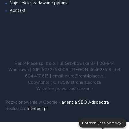
Najczęściej zadawane pytania
Kontakt
Rent4Place sp. z o.o. | ul. Grzybowska 87 | 00-844
Warszawa | NIP: 5272758009 | REGON: 363623518 | tel:
604 417 615 | email: biuro@rent4place.pl
Copyrights ( C ) 2018 strona zbiorcza
Wszelkie prawa zastrzeżone
Pozycjonowanie w Google -
agencja SEO Adspectra
Realizacja:
Intellect.pl
Potrzebujesz pomocy?