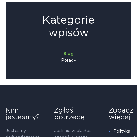
Kategorie
wpisów
Blog
Porady
Kim
Zgłoś
Zobacz
jesteśmy?
potrzebę
więcej
Jesteśmy
Jeśli nie znalazłeś
Polityka