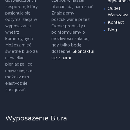
doświadczonym
czegoś w naszej
prywatnośc
zespołem, który
ofercie, daj nam znać.
Outlet
pasjonuje się
Znajdziemy
Warszawa
optymalizacją w
poszukiwane przez
Kontakt
wyposażaniu
Ciebie produkty i
Blog
wnętrz
poinformujemy o
komercyjnych.
możliwości zakupu,
Możesz mieć
gdy tylko będą
świetne biuro za
dostępne.
Skontaktuj
niewielkie
się z nami.
pieniądze i co
najważniejsze...
możesz nim
elastycznie
zarządzać.
Wyposażenie Biura