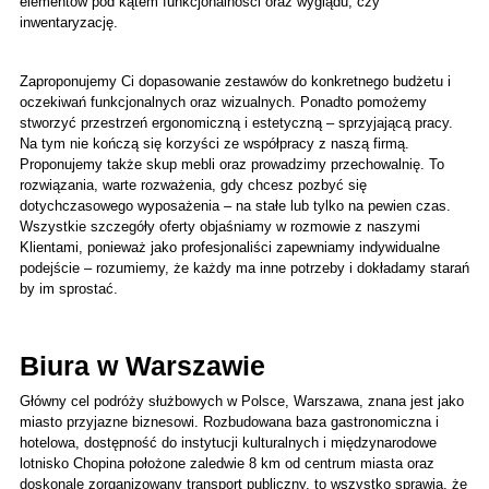
elementów pod kątem funkcjonalności oraz wyglądu, czy 
inwentaryzację.
Zaproponujemy Ci dopasowanie zestawów do konkretnego budżetu i 
oczekiwań funkcjonalnych oraz wizualnych. Ponadto pomożemy 
stworzyć przestrzeń ergonomiczną i estetyczną – sprzyjającą pracy. 
Na tym nie kończą się korzyści ze współpracy z naszą firmą. 
Proponujemy także skup mebli oraz prowadzimy przechowalnię. To 
rozwiązania, warte rozważenia, gdy chcesz pozbyć się 
dotychczasowego wyposażenia – na stałe lub tylko na pewien czas. 
Wszystkie szczegóły oferty objaśniamy w rozmowie z naszymi 
Klientami, ponieważ jako profesjonaliści zapewniamy indywidualne 
podejście – rozumiemy, że każdy ma inne potrzeby i dokładamy starań 
by im sprostać.
Biura w Warszawie 
Główny cel podróży służbowych w Polsce, Warszawa, znana jest jako 
miasto przyjazne biznesowi. Rozbudowana baza gastronomiczna i 
hotelowa, dostępność do instytucji kulturalnych i międzynarodowe 
lotnisko Chopina położone zaledwie 8 km od centrum miasta oraz 
doskonale zorganizowany transport publiczny, to wszystko sprawia, że 