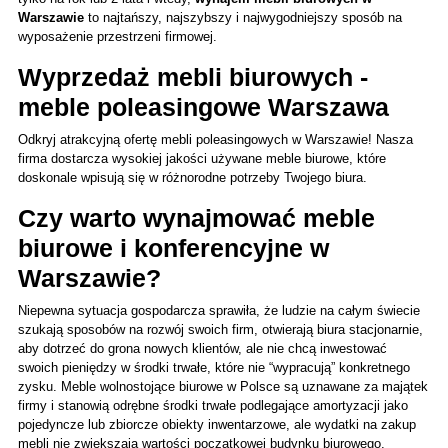
Warszawie
 to najtańszy, najszybszy i najwygodniejszy sposób na 
wyposażenie przestrzeni firmowej. 
Wyprzedaż mebli biurowych - 
meble poleasingowe Warszawa
Odkryj atrakcyjną ofertę mebli poleasingowych w Warszawie! Nasza 
firma dostarcza wysokiej jakości używane meble biurowe, które 
doskonale wpisują się w różnorodne potrzeby Twojego biura. 
Czy warto wynajmować meble 
biurowe i konferencyjne w 
Warszawie?
Niepewna sytuacja gospodarcza sprawiła, że ludzie na całym świecie 
szukają sposobów na rozwój swoich firm, otwierają biura stacjonarnie, 
aby dotrzeć do grona nowych klientów, ale nie chcą inwestować 
swoich pieniędzy w środki trwałe, które nie “wypracują” konkretnego 
zysku. Meble wolnostojące biurowe w Polsce są uznawane za majątek 
firmy i stanowią odrębne środki trwałe podlegające amortyzacji jako 
pojedyncze lub zbiorcze obiekty inwentarzowe, ale wydatki na zakup 
mebli nie zwiększają wartości początkowej budynku biurowego. 