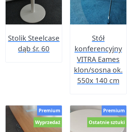
Stolik Steelcase
Stół
dąb śr. 60
konferencyjny
VITRA Eames
klon/sosna ok.
550x 140 cm
Premium
Premium
Wyprzedaż
Ostatnie sztuki