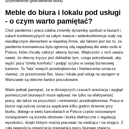
użytkowników (pracowników biura).
Meble do biura i lokalu pod usługi 
- o czym warto pamiętać? 
Choć pandemia i praca zdalna zmieniły dynamikę spotkań w biurach i 
salach konferencyjnych na całym świecie i wideokonferencje stały się 
nieodłącznym elementem w niejednej firmie, ale faktem jest też to, że 
pandemia koronawirusa była ogromną siłą napędową dla wielu osób w 
Polsce, które chciały założyć własny biznes. Większość z nich uważa 
nawet, że obecny kryzys jest dokładnie tym, czego potrzebowali, aby 
wyjść poza “strefę komfortu” i podjąć ryzyko w swojej biznesowej 
karierze. Ta “fala” nowych przedsiębiorców i freelancerów oznacza 
również, że przestrzenie flex, biura i lokale pod usługi na wynajem w 
Warszawie są obecnie bardzo poszukiwane. 
Warto jednak pamiętać, że w dzisiejszych czasach aranżacja i wygląd 
pomieszczeń biurowych może wpływać nie tylko na efektywność 
pracy, ale także na przyszłość i rentowność przedsiębiorstwa. Praca w 
biurze najczęściej oznacza spędzanie kilku godzin dziennie przy 
biurku, dlatego w wielu kancelariach w Polsce często stosowanym 
rozwiązaniem są krzesła obrotowe i biurka elektryczne z regulacją 
wysokości, dzięki którym można pracować na siedząco i na stojąco. Z 
całą pewnością organizacja stanowiska pracy biurowej stwarza 