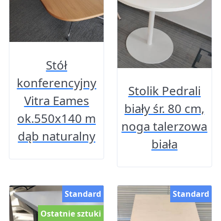
Stół
konferencyjny
Stolik Pedrali
Vitra Eames
biały śr. 80 cm,
ok.550x140 m
noga talerzowa
dąb naturalny
biała
Standard
Standard
Ostatnie sztuki