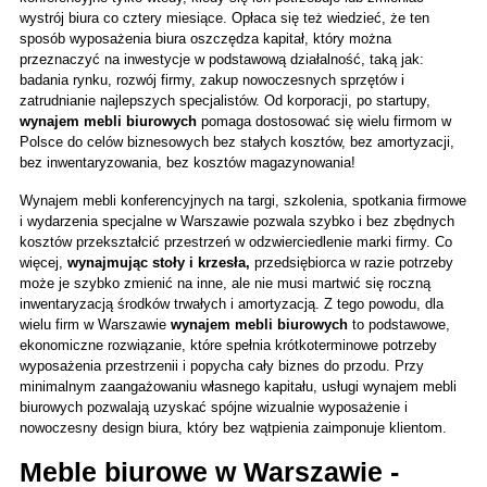
wystrój biura co cztery miesiące. Opłaca się też wiedzieć, że ten 
sposób wyposażenia biura oszczędza kapitał, który można 
przeznaczyć na inwestycje w podstawową działalność, taką jak: 
badania rynku, rozwój firmy, zakup nowoczesnych sprzętów i 
zatrudnianie najlepszych specjalistów. Od korporacji, po startupy, 
wynajem mebli biurowych 
pomaga dostosować się wielu firmom w 
Polsce do celów biznesowych bez stałych kosztów, bez amortyzacji, 
bez inwentaryzowania, bez kosztów magazynowania!
Wynajem mebli konferencyjnych na targi, szkolenia, spotkania firmowe 
i wydarzenia specjalne w Warszawie pozwala szybko i bez zbędnych 
kosztów przekształcić przestrzeń w odzwierciedlenie marki firmy. Co 
więcej, 
wynajmując stoły i krzesła, 
przedsiębiorca w razie potrzeby 
może je szybko zmienić na inne, ale nie musi martwić się roczną 
inwentaryzacją środków trwałych i amortyzacją. Z tego powodu, dla 
wielu firm w Warszawie 
wynajem mebli biurowych
 to podstawowe, 
ekonomiczne rozwiązanie, które spełnia krótkoterminowe potrzeby 
wyposażenia przestrzenii i popycha cały biznes do przodu. Przy 
minimalnym zaangażowaniu własnego kapitału, usługi wynajem mebli 
biurowych pozwalają uzyskać spójne wizualnie wyposażenie i 
nowoczesny design biura, który bez wątpienia zaimponuje klientom.
Meble biurowe w Warszawie - 