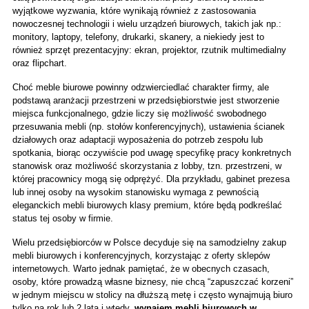
wyjątkowe wyzwania, które wynikają również z zastosowania 
nowoczesnej technologii i wielu urządzeń biurowych, takich jak np.: 
monitory, laptopy, telefony, drukarki, skanery, a niekiedy jest to 
również sprzęt prezentacyjny: ekran, projektor, rzutnik multimedialny 
oraz flipchart. 
Choć meble biurowe powinny odzwierciedlać charakter firmy, ale 
podstawą aranżacji przestrzeni w przedsiębiorstwie jest stworzenie 
miejsca funkcjonalnego, gdzie liczy się możliwość swobodnego 
przesuwania mebli (np. stołów konferencyjnych), ustawienia ścianek 
działowych oraz adaptacji wyposażenia do potrzeb zespołu lub 
spotkania, biorąc oczywiście pod uwagę specyfikę pracy konkretnych 
stanowisk oraz możliwość skorzystania z lobby, tzn. przestrzeni, w 
której pracownicy mogą się odprężyć. Dla przykładu, gabinet prezesa 
lub innej osoby na wysokim stanowisku wymaga z pewnością 
eleganckich mebli biurowych klasy premium, które będą podkreślać 
status tej osoby w firmie. 
Wielu przedsiębiorców w Polsce decyduje się na samodzielny zakup 
mebli biurowych i konferencyjnych, korzystając z oferty sklepów 
internetowych. Warto jednak pamiętać, że w obecnych czasach, 
osoby, które prowadzą własne biznesy, nie chcą “zapuszczać korzeni” 
w jednym miejscu w stolicy na dłuższą metę i często wynajmują biuro 
tylko na rok lub 2 lata i wtedy, 
wynajem mebli biurowych w 