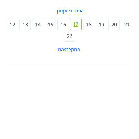
poprzednia
12
13
14
15
16
18
19
20
21
17
22
następna