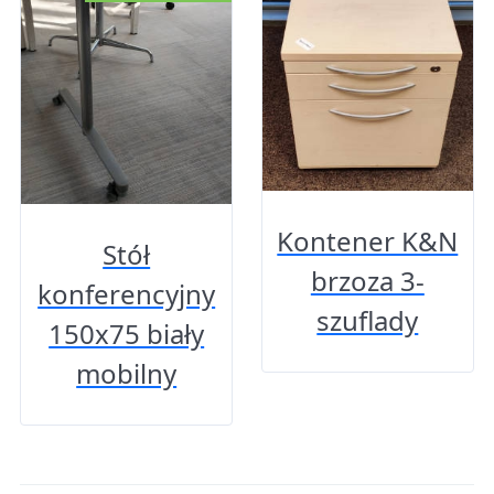
Kontener K&N
Stół
brzoza 3-
konferencyjny
szuflady
150x75 biały
mobilny