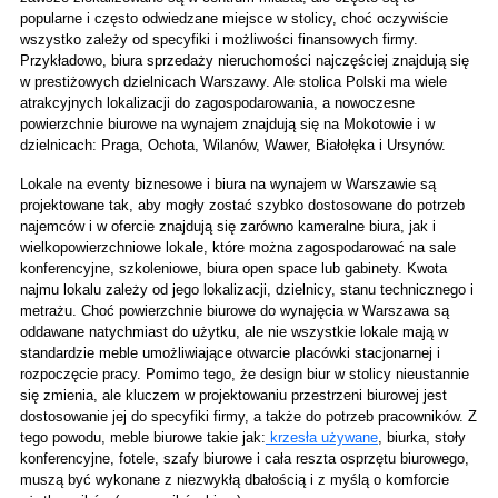
popularne i często odwiedzane miejsce w stolicy, choć oczywiście 
wszystko zależy od specyfiki i możliwości finansowych firmy. 
Przykładowo, biura sprzedaży nieruchomości najczęściej znajdują się 
w prestiżowych dzielnicach Warszawy. Ale stolica Polski ma wiele 
atrakcyjnych lokalizacji do zagospodarowania, a nowoczesne 
powierzchnie biurowe na wynajem znajdują się na Mokotowie i w 
dzielnicach: Praga, Ochota, Wilanów, Wawer, Białołęka i Ursynów.
Lokale na eventy biznesowe i biura na wynajem w Warszawie są 
projektowane tak, aby mogły zostać szybko dostosowane do potrzeb 
najemców i w ofercie znajdują się zarówno kameralne biura, jak i 
wielkopowierzchniowe lokale, które można zagospodarować na sale 
konferencyjne, szkoleniowe, biura open space lub gabinety. Kwota 
najmu lokalu zależy od jego lokalizacji, dzielnicy, stanu technicznego i 
metrażu. Choć powierzchnie biurowe do wynajęcia w Warszawa są 
oddawane natychmiast do użytku, ale nie wszystkie lokale mają w 
standardzie meble umożliwiające otwarcie placówki stacjonarnej i 
rozpoczęcie pracy. Pomimo tego, że design biur w stolicy nieustannie 
się zmienia, ale kluczem w projektowaniu przestrzeni biurowej jest 
dostosowanie jej do specyfiki firmy, a także do potrzeb pracowników. Z 
tego powodu, meble biurowe takie jak:
 krzesła używane
, biurka, stoły 
konferencyjne, fotele, szafy biurowe i cała reszta osprzętu biurowego, 
muszą być wykonane z niezwykłą dbałością i z myślą o komforcie 