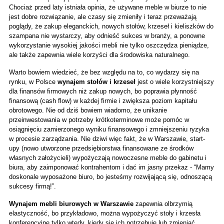
Chociaż przed laty istniała opinia, że używane meble w biurze to nie 
jest dobre rozwiązanie, ale czasy się zmieniły i teraz przeważają 
poglądy, że zakup eleganckich, nowych stołów, krzeseł i kieliszków do 
szampana nie wystarczy, aby odnieść sukces w branży, a ponowne 
wykorzystanie wysokiej jakości mebli nie tylko oszczędza pieniądze, 
ale także zapewnia wiele korzyści dla środowiska naturalnego.
Warto bowiem wiedzieć, że bez względu na to, co wydarzy się na 
rynku, w Polsce 
wynajem stołów i krzeseł 
jest o wiele korzystniejszy 
dla finansów firmowych niż zakup nowych, bo poprawia płynność 
finansową (cash flow) w każdej firmie i zwiększa poziom kapitału 
obrotowego. Nie od dziś bowiem wiadomo, że unikanie 
przeinwestowania w potrzeby krótkoterminowe może pomóc w 
osiągnięciu zamierzonego wyniku finansowego i zmniejszeniu ryzyka 
w procesie zarządzania. Nie dziwi więc fakt, że w Warszawie, start-
upy (nowo utworzone przedsiębiorstwa finansowane ze środków 
własnych założycieli) wypożyczają nowoczesne meble do gabinetu i 
biura, aby zaimponować kontrahentom i dać im jasny przekaz - “Mamy 
doskonale wyposażone biuro, bo jesteśmy rozwijającą się, odnoszącą 
sukcesy firmą!”.
Wynajem mebli biurowych w Warszawie
 zapewnia olbrzymią 
elastyczność, bo przykładowo, można wypożyczyć stoły i krzesła 
konferencyjne tylko wtedy, kiedy się ich potrzebuje lub zmieniać 