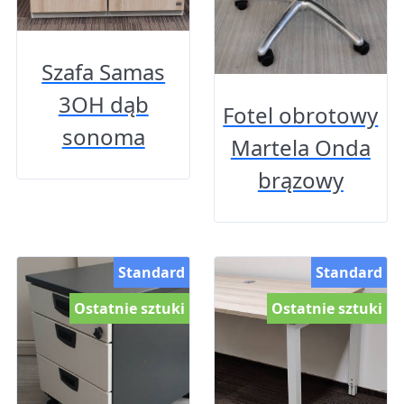
Szafa Samas
3OH dąb
Fotel obrotowy
sonoma
Martela Onda
brązowy
Standard
Standard
Ostatnie sztuki
Ostatnie sztuki