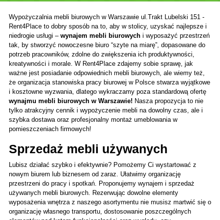
Wypożyczalnia mebli biurowych w Warszawie ul.Trakt Lubelski 151 - 
Rent4Place to dobry sposób na to, aby w stolicy, uzyskać najlepsze i 
niedrogie usługi – 
wynajem mebli biurowych 
i wyposażyć przestrzeń 
tak, by stworzyć nowoczesne biuro “szyte na miarę”, dopasowane do 
potrzeb pracowników, zdolne do zwiększenia ich produktywności, 
kreatywności i morale. W Rent4Place zdajemy sobie sprawę, jak 
ważne jest posiadanie odpowiednich mebli biurowych, ale wiemy też, 
że organizacja stanowiska pracy biurowej w Polsce stwarza wyjątkowe 
i kosztowne wyzwania, dlatego wykraczamy poza standardową ofertę 
wynajmu mebli biurowych w Warszawie!
 Nasza propozycja to nie 
tylko atrakcyjny cennik i wypożyczenie mebli na dowolny czas, ale i 
szybka dostawa oraz profesjonalny montaż umeblowania w 
pomieszczeniach firmowych!
Sprzedaż mebli używanych
Lubisz działać szybko i efektywnie? Pomożemy Ci wystartować z 
nowym biurem lub biznesem od zaraz. Ułatwimy organizację 
przestrzeni do pracy i spotkań. Proponujemy wynajem i sprzedaż 
używanych mebli biurowych. Rezerwując dowolne elementy 
wyposażenia wnętrza z naszego asortymentu nie musisz martwić się o 
organizację własnego transportu, dostosowanie poszczególnych 