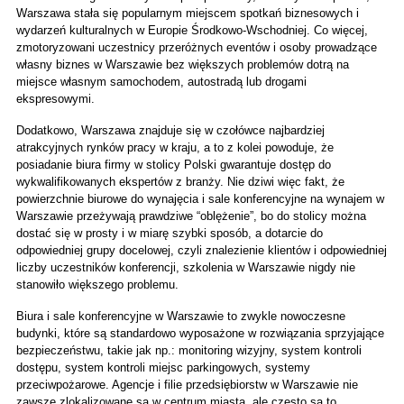
Warszawa stała się popularnym miejscem spotkań biznesowych i 
wydarzeń kulturalnych w Europie Środkowo-Wschodniej. Co więcej, 
zmotoryzowani uczestnicy przeróżnych eventów i osoby prowadzące 
własny biznes w Warszawie bez większych problemów dotrą na 
miejsce własnym samochodem, autostradą lub drogami 
ekspresowymi. 
Dodatkowo, Warszawa znajduje się w czołówce najbardziej 
atrakcyjnych rynków pracy w kraju, a to z kolei powoduje, że 
posiadanie biura firmy w stolicy Polski gwarantuje dostęp do 
wykwalifikowanych ekspertów z branży. Nie dziwi więc fakt, że 
powierzchnie biurowe do wynajęcia i sale konferencyjne na wynajem w 
Warszawie przeżywają prawdziwe “oblężenie”, bo do stolicy można 
dostać się w prosty i w miarę szybki sposób, a dotarcie do 
odpowiedniej grupy docelowej, czyli znalezienie klientów i odpowiedniej 
liczby uczestników konferencji, szkolenia w Warszawie nigdy nie 
stanowiło większego problemu.
Biura i sale konferencyjne w Warszawie to zwykle nowoczesne 
budynki, które są standardowo wyposażone w rozwiązania sprzyjające 
bezpieczeństwu, takie jak np.: monitoring wizyjny, system kontroli 
dostępu, system kontroli miejsc parkingowych, systemy 
przeciwpożarowe. Agencje i filie przedsiębiorstw w Warszawie nie 
zawsze zlokalizowane są w centrum miasta, ale często są to 