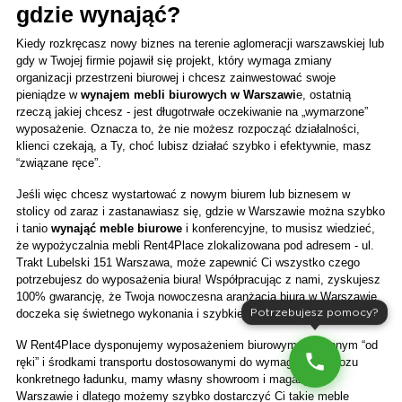
gdzie wynająć?
Kiedy rozkręcasz nowy biznes na terenie aglomeracji warszawskiej lub 
gdy w Twojej firmie pojawił się projekt, który wymaga zmiany 
organizacji przestrzeni biurowej i chcesz zainwestować swoje 
pieniądze w 
wynajem mebli biurowych w Warszawi
e, ostatnią 
rzeczą jakiej chcesz - jest długotrwałe oczekiwanie na „wymarzone” 
wyposażenie. Oznacza to, że nie możesz rozpocząć działalności, 
klienci czekają, a Ty, choć lubisz działać szybko i efektywnie, masz 
“związane ręce”. 
Jeśli więc chcesz wystartować z nowym biurem lub biznesem w 
stolicy od zaraz i zastanawiasz się, gdzie w Warszawie można szybko 
i tanio 
wynająć meble biurowe
 i konferencyjne, to musisz wiedzieć, 
że wypożyczalnia mebli Rent4Place zlokalizowana pod adresem - ul. 
Trakt Lubelski 151 Warszawa, może zapewnić Ci wszystko czego 
potrzebujesz do wyposażenia biura! Współpracując z nami, zyskujesz 
100% gwarancję, że Twoja nowoczesna aranżacja biura w Warszawie 
doczeka się świetnego wykonania i szybkiej, profesjonalnej realizacji!
Potrzebujesz pomocy?
W Rent4Place dysponujemy wyposażeniem biurowym dostępnym “od 
ręki” i środkami transportu dostosowanymi do wymagań przewozu 
konkretnego ładunku, mamy własny showroom i magazyn w 
Warszawie i dlatego możemy szybko dostarczyć Ci takie meble 