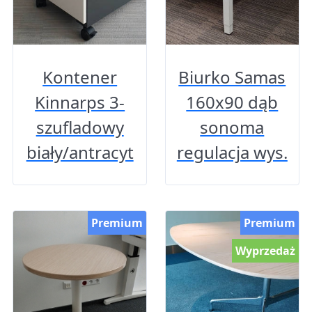
Kontener
Biurko Samas
Kinnarps 3-
160x90 dąb
szufladowy
sonoma
biały/antracyt
regulacja wys.
Premium
Premium
Wyprzedaż