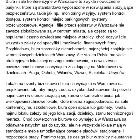
Biura i sale konferencyjne w Warszawie to zwykle nowoczesne 
budynki, które są standardowo wyposażone w rozwiązania sprzyjające 
bezpieczeństwu, takie jak np.: monitoring wizyjny, system kontroli 
dostępu, system kontroli miejsc parkingowych, systemy 
przeciwpożarowe. Agencje i filie przedsiębiorstw w Warszawie nie 
zawsze zlokalizowane są w centrum miasta, ale często są to 
popularne i często odwiedzane miejsce w stolicy, choć oczywiście 
wszystko zależy od specyfiki i możliwości finansowych firmy. 
Przykładowo, biura sprzedaży nieruchomości najczęściej znajdują się 
w prestiżowych dzielnicach Warszawy. Ale stolica Polski ma wiele 
atrakcyjnych lokalizacji do zagospodarowania, a nowoczesne 
powierzchnie biurowe na wynajem znajdują się na Mokotowie i w 
dzielnicach: Praga, Ochota, Wilanów, Wawer, Białołęka i Ursynów.
Lokale na eventy biznesowe i biura na wynajem w Warszawie są 
projektowane tak, aby mogły zostać szybko dostosowane do potrzeb 
najemców i w ofercie znajdują się zarówno kameralne biura, jak i 
wielkopowierzchniowe lokale, które można zagospodarować na sale 
konferencyjne, szkoleniowe, biura open space lub gabinety. Kwota 
najmu lokalu zależy od jego lokalizacji, dzielnicy, stanu technicznego i 
metrażu. Choć powierzchnie biurowe do wynajęcia w Warszawa są 
oddawane natychmiast do użytku, ale nie wszystkie lokale mają w 
standardzie meble umożliwiające otwarcie placówki stacjonarnej i 
rozpoczęcie pracy. Pomimo tego, że design biur w stolicy nieustannie 