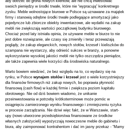
aby dotrzeć do grona nowych klientów, ale nie chcą inwestować 
swoich pieniędzy w środki trwałe, które nie “wypracują” konkretnego 
zysku. Meble wolnostojące biurowe w Polsce są uznawane za majątek 
firmy i stanowią odrębne środki trwałe podlegające amortyzacji jako 
pojedyncze lub zbiorcze obiekty inwentarzowe, ale wydatki na zakup 
mebli nie zwiększają wartości początkowej budynku biurowego. 
Chociaż przed laty istniała opinia, że używane meble w biurze to nie 
jest dobre rozwiązanie, ale czasy się zmieniły i teraz przeważają 
poglądy, że zakup eleganckich, nowych stołów, krzeseł i kieliszków do 
szampana nie wystarczy, aby odnieść sukces w branży, a ponowne 
wykorzystanie wysokiej jakości mebli nie tylko oszczędza pieniądze, 
ale także zapewnia wiele korzyści dla środowiska naturalnego.
Warto bowiem wiedzieć, że bez względu na to, co wydarzy się na 
rynku, w Polsce 
wynajem stołów i krzeseł 
jest o wiele korzystniejszy 
dla finansów firmowych niż zakup nowych, bo poprawia płynność 
finansową (cash flow) w każdej firmie i zwiększa poziom kapitału 
obrotowego. Nie od dziś bowiem wiadomo, że unikanie 
przeinwestowania w potrzeby krótkoterminowe może pomóc w 
osiągnięciu zamierzonego wyniku finansowego i zmniejszeniu ryzyka 
w procesie zarządzania. Nie dziwi więc fakt, że w Warszawie, start-
upy (nowo utworzone przedsiębiorstwa finansowane ze środków 
własnych założycieli) wypożyczają nowoczesne meble do gabinetu i 
biura, aby zaimponować kontrahentom i dać im jasny przekaz - “Mamy 