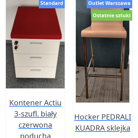
Standard
Outlet Warszawa
Ostatnie sztuki
Kontener Actiu
3-szufl. biały
Hocker PEDRALI
czerwona
KUADRA sklejka
poducha