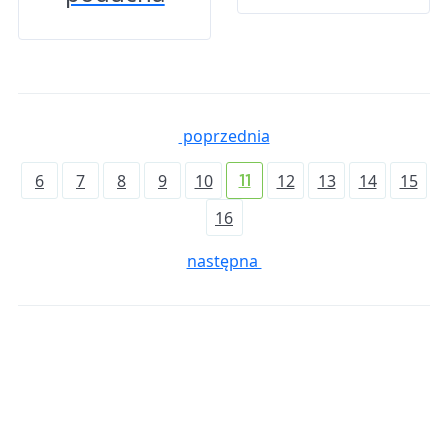
poprzednia
6
7
8
9
10
12
13
14
15
11
16
następna