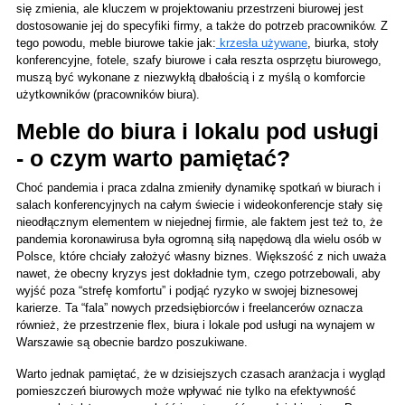
się zmienia, ale kluczem w projektowaniu przestrzeni biurowej jest 
dostosowanie jej do specyfiki firmy, a także do potrzeb pracowników. Z 
tego powodu, meble biurowe takie jak:
 krzesła używane
, biurka, stoły 
konferencyjne, fotele, szafy biurowe i cała reszta osprzętu biurowego, 
muszą być wykonane z niezwykłą dbałością i z myślą o komforcie 
użytkowników (pracowników biura).
Meble do biura i lokalu pod usługi 
- o czym warto pamiętać? 
Choć pandemia i praca zdalna zmieniły dynamikę spotkań w biurach i 
salach konferencyjnych na całym świecie i wideokonferencje stały się 
nieodłącznym elementem w niejednej firmie, ale faktem jest też to, że 
pandemia koronawirusa była ogromną siłą napędową dla wielu osób w 
Polsce, które chciały założyć własny biznes. Większość z nich uważa 
nawet, że obecny kryzys jest dokładnie tym, czego potrzebowali, aby 
wyjść poza “strefę komfortu” i podjąć ryzyko w swojej biznesowej 
karierze. Ta “fala” nowych przedsiębiorców i freelancerów oznacza 
również, że przestrzenie flex, biura i lokale pod usługi na wynajem w 
Warszawie są obecnie bardzo poszukiwane. 
Warto jednak pamiętać, że w dzisiejszych czasach aranżacja i wygląd 
pomieszczeń biurowych może wpływać nie tylko na efektywność 