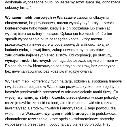
doskonale wyposażone biuro, bo jesteśmy rozwijającą się, odnoszącą 
sukcesy firmą!”.
Wynajem mebli biurowych w Warszawie
 zapewnia olbrzymią 
elastyczność, bo przykładowo, można wypożyczyć stoły i krzesła 
konferencyjne tylko wtedy, kiedy się ich potrzebuje lub zmieniać 
wystrój biura co cztery miesiące. Opłaca się też wiedzieć, że ten 
sposób wyposażenia biura oszczędza kapitał, który można 
przeznaczyć na inwestycje w podstawową działalność, taką jak: 
badania rynku, rozwój firmy, zakup nowoczesnych sprzętów i 
zatrudnianie najlepszych specjalistów. Od korporacji, po startupy, 
wynajem mebli biurowych 
pomaga dostosować się wielu firmom w 
Polsce do celów biznesowych bez stałych kosztów, bez amortyzacji, 
bez inwentaryzowania, bez kosztów magazynowania!
Wynajem mebli konferencyjnych na targi, szkolenia, spotkania firmowe 
i wydarzenia specjalne w Warszawie pozwala szybko i bez zbędnych 
kosztów przekształcić przestrzeń w odzwierciedlenie marki firmy. Co 
więcej, 
wynajmując stoły i krzesła, 
przedsiębiorca w razie potrzeby 
może je szybko zmienić na inne, ale nie musi martwić się roczną 
inwentaryzacją środków trwałych i amortyzacją. Z tego powodu, dla 
wielu firm w Warszawie 
wynajem mebli biurowych
 to podstawowe, 
ekonomiczne rozwiązanie, które spełnia krótkoterminowe potrzeby 
wyposażenia przestrzenii i popycha cały biznes do przodu. Przy 