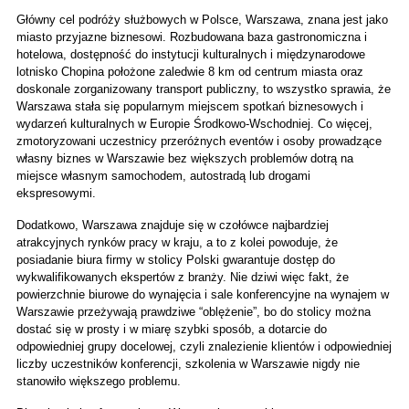
Główny cel podróży służbowych w Polsce, Warszawa, znana jest jako 
miasto przyjazne biznesowi. Rozbudowana baza gastronomiczna i 
hotelowa, dostępność do instytucji kulturalnych i międzynarodowe 
lotnisko Chopina położone zaledwie 8 km od centrum miasta oraz 
doskonale zorganizowany transport publiczny, to wszystko sprawia, że 
Warszawa stała się popularnym miejscem spotkań biznesowych i 
wydarzeń kulturalnych w Europie Środkowo-Wschodniej. Co więcej, 
zmotoryzowani uczestnicy przeróżnych eventów i osoby prowadzące 
własny biznes w Warszawie bez większych problemów dotrą na 
miejsce własnym samochodem, autostradą lub drogami 
ekspresowymi. 
Dodatkowo, Warszawa znajduje się w czołówce najbardziej 
atrakcyjnych rynków pracy w kraju, a to z kolei powoduje, że 
posiadanie biura firmy w stolicy Polski gwarantuje dostęp do 
wykwalifikowanych ekspertów z branży. Nie dziwi więc fakt, że 
powierzchnie biurowe do wynajęcia i sale konferencyjne na wynajem w 
Warszawie przeżywają prawdziwe “oblężenie”, bo do stolicy można 
dostać się w prosty i w miarę szybki sposób, a dotarcie do 
odpowiedniej grupy docelowej, czyli znalezienie klientów i odpowiedniej 
liczby uczestników konferencji, szkolenia w Warszawie nigdy nie 
stanowiło większego problemu.