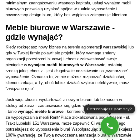
minimalnym zaangażowaniu własnego kapitału, usługi wynajem mebli 
biurowych pozwalają uzyskać spójne wizualnie wyposażenie i 
nowoczesny design biura, który bez wątpienia zaimponuje klientom.
Meble biurowe w Warszawie - 
gdzie wynająć?
Kiedy rozkręcasz nowy biznes na terenie aglomeracji warszawskiej lub 
gdy w Twojej firmie pojawił się projekt, który wymaga zmiany 
organizacji przestrzeni biurowej i chcesz zainwestować swoje 
pieniądze w 
wynajem mebli biurowych w Warszawi
e, ostatnią 
rzeczą jakiej chcesz - jest długotrwałe oczekiwanie na „wymarzone” 
wyposażenie. Oznacza to, że nie możesz rozpocząć działalności, 
klienci czekają, a Ty, choć lubisz działać szybko i efektywnie, masz 
“związane ręce”. 
Jeśli więc chcesz wystartować z nowym biurem lub biznesem w 
stolicy od zaraz i zastanawiasz się, gdzie w Warszawie można szybko 
Potrzebujesz pomocy?
i tanio 
wynająć meble biurowe
 i konferencyjne, to musisz wiedzieć, 
że wypożyczalnia mebli Rent4Place zlokalizowana pod adresem - ul. 
Trakt Lubelski 151 Warszawa, może zapewnić Ci wszystko czego 
potrzebujesz do wyposażenia biura! Współpracując z nami, zyskujesz 
100% gwarancję, że Twoja nowoczesna aranżacja biura w Warszawie 