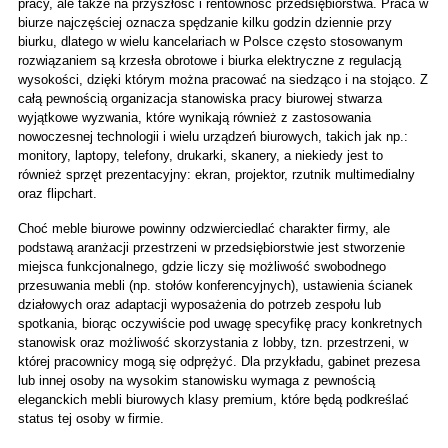
pracy, ale także na przyszłość i rentowność przedsiębiorstwa. Praca w 
biurze najczęściej oznacza spędzanie kilku godzin dziennie przy 
biurku, dlatego w wielu kancelariach w Polsce często stosowanym 
rozwiązaniem są krzesła obrotowe i biurka elektryczne z regulacją 
wysokości, dzięki którym można pracować na siedząco i na stojąco. Z 
całą pewnością organizacja stanowiska pracy biurowej stwarza 
wyjątkowe wyzwania, które wynikają również z zastosowania 
nowoczesnej technologii i wielu urządzeń biurowych, takich jak np.: 
monitory, laptopy, telefony, drukarki, skanery, a niekiedy jest to 
również sprzęt prezentacyjny: ekran, projektor, rzutnik multimedialny 
oraz flipchart. 
Choć meble biurowe powinny odzwierciedlać charakter firmy, ale 
podstawą aranżacji przestrzeni w przedsiębiorstwie jest stworzenie 
miejsca funkcjonalnego, gdzie liczy się możliwość swobodnego 
przesuwania mebli (np. stołów konferencyjnych), ustawienia ścianek 
działowych oraz adaptacji wyposażenia do potrzeb zespołu lub 
spotkania, biorąc oczywiście pod uwagę specyfikę pracy konkretnych 
stanowisk oraz możliwość skorzystania z lobby, tzn. przestrzeni, w 
której pracownicy mogą się odprężyć. Dla przykładu, gabinet prezesa 
lub innej osoby na wysokim stanowisku wymaga z pewnością 
eleganckich mebli biurowych klasy premium, które będą podkreślać 
status tej osoby w firmie. 