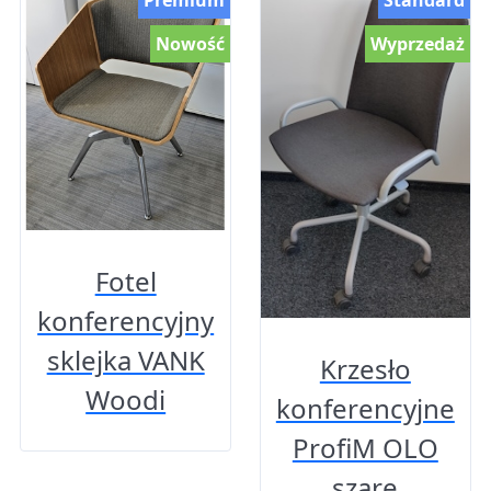
Nowość
Wyprzedaż
Fotel
konferencyjny
sklejka VANK
Krzesło
Woodi
konferencyjne
ProfiM OLO
szare