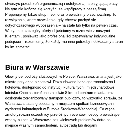
stworzyć przestrzeń ergonomiczną i estetyczną – sprzyjającą pracy. 
Na tym nie kończą się korzyści ze współpracy z naszą firmą. 
Proponujemy także skup mebli oraz prowadzimy przechowalnię. To 
rozwiązania, warte rozważenia, gdy chcesz pozbyć się 
dotychczasowego wyposażenia – na stałe lub tylko na pewien czas. 
Wszystkie szczegóły oferty objaśniamy w rozmowie z naszymi 
Klientami, ponieważ jako profesjonaliści zapewniamy indywidualne 
podejście – rozumiemy, że każdy ma inne potrzeby i dokładamy starań 
by im sprostać.
Biura w Warszawie 
Główny cel podróży służbowych w Polsce, Warszawa, znana jest jako 
miasto przyjazne biznesowi. Rozbudowana baza gastronomiczna i 
hotelowa, dostępność do instytucji kulturalnych i międzynarodowe 
lotnisko Chopina położone zaledwie 8 km od centrum miasta oraz 
doskonale zorganizowany transport publiczny, to wszystko sprawia, że 
Warszawa stała się popularnym miejscem spotkań biznesowych i 
wydarzeń kulturalnych w Europie Środkowo-Wschodniej. Co więcej, 
zmotoryzowani uczestnicy przeróżnych eventów i osoby prowadzące 
własny biznes w Warszawie bez większych problemów dotrą na 
miejsce własnym samochodem, autostradą lub drogami 