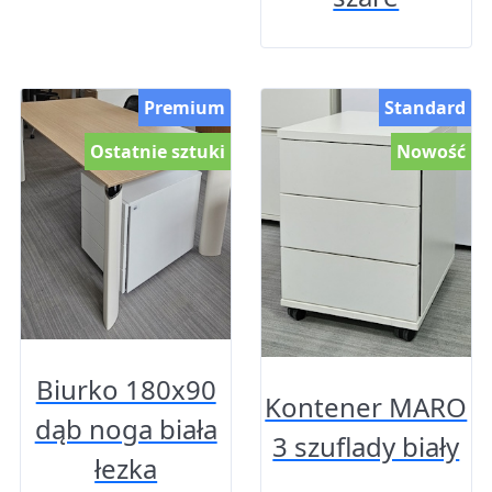
Premium
Standard
Ostatnie sztuki
Nowość
Biurko 180x90
Kontener MARO
dąb noga biała
3 szuflady biały
łezka