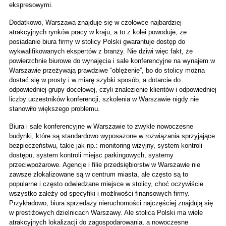
ekspresowymi. 
Dodatkowo, Warszawa znajduje się w czołówce najbardziej 
atrakcyjnych rynków pracy w kraju, a to z kolei powoduje, że 
posiadanie biura firmy w stolicy Polski gwarantuje dostęp do 
wykwalifikowanych ekspertów z branży. Nie dziwi więc fakt, że 
powierzchnie biurowe do wynajęcia i sale konferencyjne na wynajem w 
Warszawie przeżywają prawdziwe “oblężenie”, bo do stolicy można 
dostać się w prosty i w miarę szybki sposób, a dotarcie do 
odpowiedniej grupy docelowej, czyli znalezienie klientów i odpowiedniej 
liczby uczestników konferencji, szkolenia w Warszawie nigdy nie 
stanowiło większego problemu.
Biura i sale konferencyjne w Warszawie to zwykle nowoczesne 
budynki, które są standardowo wyposażone w rozwiązania sprzyjające 
bezpieczeństwu, takie jak np.: monitoring wizyjny, system kontroli 
dostępu, system kontroli miejsc parkingowych, systemy 
przeciwpożarowe. Agencje i filie przedsiębiorstw w Warszawie nie 
zawsze zlokalizowane są w centrum miasta, ale często są to 
popularne i często odwiedzane miejsce w stolicy, choć oczywiście 
wszystko zależy od specyfiki i możliwości finansowych firmy. 
Przykładowo, biura sprzedaży nieruchomości najczęściej znajdują się 
w prestiżowych dzielnicach Warszawy. Ale stolica Polski ma wiele 
atrakcyjnych lokalizacji do zagospodarowania, a nowoczesne 