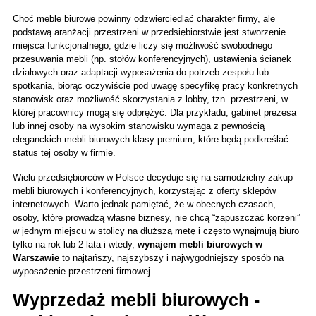
Choć meble biurowe powinny odzwierciedlać charakter firmy, ale 
podstawą aranżacji przestrzeni w przedsiębiorstwie jest stworzenie 
miejsca funkcjonalnego, gdzie liczy się możliwość swobodnego 
przesuwania mebli (np. stołów konferencyjnych), ustawienia ścianek 
działowych oraz adaptacji wyposażenia do potrzeb zespołu lub 
spotkania, biorąc oczywiście pod uwagę specyfikę pracy konkretnych 
stanowisk oraz możliwość skorzystania z lobby, tzn. przestrzeni, w 
której pracownicy mogą się odprężyć. Dla przykładu, gabinet prezesa 
lub innej osoby na wysokim stanowisku wymaga z pewnością 
eleganckich mebli biurowych klasy premium, które będą podkreślać 
status tej osoby w firmie. 
Wielu przedsiębiorców w Polsce decyduje się na samodzielny zakup 
mebli biurowych i konferencyjnych, korzystając z oferty sklepów 
internetowych. Warto jednak pamiętać, że w obecnych czasach, 
osoby, które prowadzą własne biznesy, nie chcą “zapuszczać korzeni” 
w jednym miejscu w stolicy na dłuższą metę i często wynajmują biuro 
tylko na rok lub 2 lata i wtedy, 
wynajem mebli biurowych w 
Warszawie
 to najtańszy, najszybszy i najwygodniejszy sposób na 
wyposażenie przestrzeni firmowej. 
Wyprzedaż mebli biurowych - 