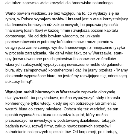
ale także zapewnia wiele korzyści dla środowiska naturalnego.
Warto bowiem wiedzieć, że bez względu na to, co wydarzy się na 
rynku, w Polsce 
wynajem stołów i krzeseł 
jest o wiele korzystniejszy 
dla finansów firmowych niż zakup nowych, bo poprawia płynność 
finansową (cash flow) w każdej firmie i zwiększa poziom kapitału 
obrotowego. Nie od dziś bowiem wiadomo, że unikanie 
przeinwestowania w potrzeby krótkoterminowe może pomóc w 
osiągnięciu zamierzonego wyniku finansowego i zmniejszeniu ryzyka 
w procesie zarządzania. Nie dziwi więc fakt, że w Warszawie, start-
upy (nowo utworzone przedsiębiorstwa finansowane ze środków 
własnych założycieli) wypożyczają nowoczesne meble do gabinetu i 
biura, aby zaimponować kontrahentom i dać im jasny przekaz - “Mamy 
doskonale wyposażone biuro, bo jesteśmy rozwijającą się, odnoszącą 
sukcesy firmą!”.
Wynajem mebli biurowych w Warszawie
 zapewnia olbrzymią 
elastyczność, bo przykładowo, można wypożyczyć stoły i krzesła 
konferencyjne tylko wtedy, kiedy się ich potrzebuje lub zmieniać 
wystrój biura co cztery miesiące. Opłaca się też wiedzieć, że ten 
sposób wyposażenia biura oszczędza kapitał, który można 
przeznaczyć na inwestycje w podstawową działalność, taką jak: 
badania rynku, rozwój firmy, zakup nowoczesnych sprzętów i 
zatrudnianie najlepszych specjalistów. Od korporacji, po startupy, 