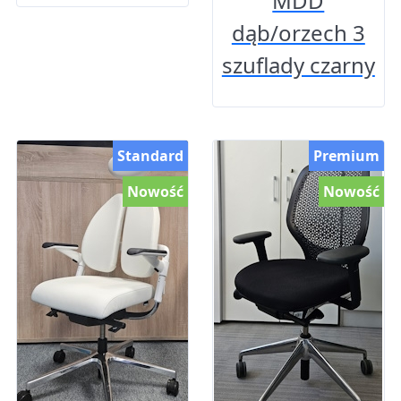
MDD
dąb/orzech 3
szuflady czarny
Standard
Premium
Nowość
Nowość