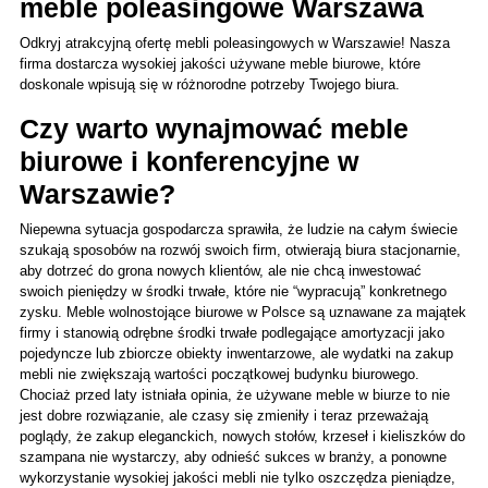
meble poleasingowe Warszawa
Odkryj atrakcyjną ofertę mebli poleasingowych w Warszawie! Nasza 
firma dostarcza wysokiej jakości używane meble biurowe, które 
doskonale wpisują się w różnorodne potrzeby Twojego biura. 
Czy warto wynajmować meble 
biurowe i konferencyjne w 
Warszawie?
Niepewna sytuacja gospodarcza sprawiła, że ludzie na całym świecie 
szukają sposobów na rozwój swoich firm, otwierają biura stacjonarnie, 
aby dotrzeć do grona nowych klientów, ale nie chcą inwestować 
swoich pieniędzy w środki trwałe, które nie “wypracują” konkretnego 
zysku. Meble wolnostojące biurowe w Polsce są uznawane za majątek 
firmy i stanowią odrębne środki trwałe podlegające amortyzacji jako 
pojedyncze lub zbiorcze obiekty inwentarzowe, ale wydatki na zakup 
mebli nie zwiększają wartości początkowej budynku biurowego. 
Chociaż przed laty istniała opinia, że używane meble w biurze to nie 
jest dobre rozwiązanie, ale czasy się zmieniły i teraz przeważają 
poglądy, że zakup eleganckich, nowych stołów, krzeseł i kieliszków do 
szampana nie wystarczy, aby odnieść sukces w branży, a ponowne 
wykorzystanie wysokiej jakości mebli nie tylko oszczędza pieniądze, 