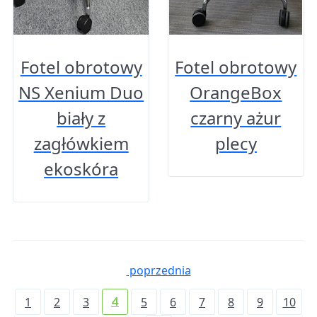
Fotel obrotowy
Fotel obrotowy
NS Xenium Duo
OrangeBox
biały z
czarny ażur
zagłówkiem
plecy
ekoskóra
poprzednia
1
2
3
5
6
7
8
9
10
4