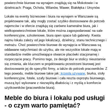
powierzchnie biurowe na wynajem znajdują się na Mokotowie i w 
dzielnicach: Praga, Ochota, Wilanów, Wawer, Białołęka i Ursynów.
Lokale na eventy biznesowe i biura na wynajem w Warszawie są 
projektowane tak, aby mogły zostać szybko dostosowane do potrzeb 
najemców i w ofercie znajdują się zarówno kameralne biura, jak i 
wielkopowierzchniowe lokale, które można zagospodarować na sale 
konferencyjne, szkoleniowe, biura open space lub gabinety. Kwota 
najmu lokalu zależy od jego lokalizacji, dzielnicy, stanu technicznego i 
metrażu. Choć powierzchnie biurowe do wynajęcia w Warszawa są 
oddawane natychmiast do użytku, ale nie wszystkie lokale mają w 
standardzie meble umożliwiające otwarcie placówki stacjonarnej i 
rozpoczęcie pracy. Pomimo tego, że design biur w stolicy nieustannie 
się zmienia, ale kluczem w projektowaniu przestrzeni biurowej jest 
dostosowanie jej do specyfiki firmy, a także do potrzeb pracowników. Z 
tego powodu, meble biurowe takie jak:
 krzesła używane
, biurka, stoły 
konferencyjne, fotele, szafy biurowe i cała reszta osprzętu biurowego, 
muszą być wykonane z niezwykłą dbałością i z myślą o komforcie 
użytkowników (pracowników biura).
Meble do biura i lokalu pod usługi 
- o czym warto pamiętać? 