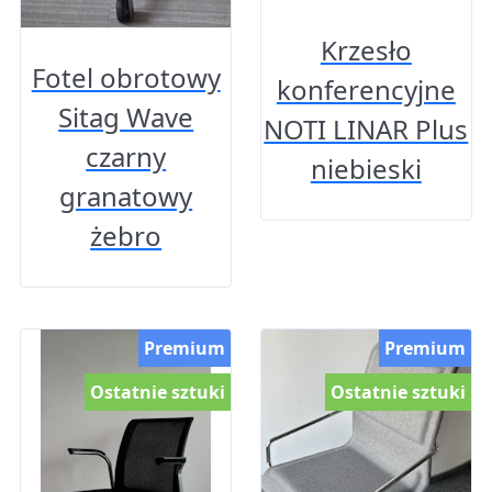
Krzesło
Fotel obrotowy
konferencyjne
Sitag Wave
NOTI LINAR Plus
czarny
niebieski
granatowy
żebro
Premium
Premium
Ostatnie sztuki
Ostatnie sztuki