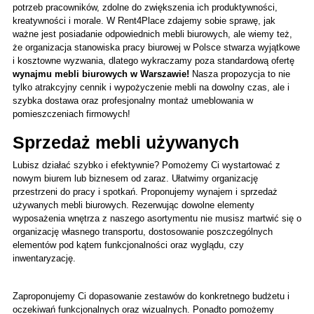
potrzeb pracowników, zdolne do zwiększenia ich produktywności, 
kreatywności i morale. W Rent4Place zdajemy sobie sprawę, jak 
ważne jest posiadanie odpowiednich mebli biurowych, ale wiemy też, 
że organizacja stanowiska pracy biurowej w Polsce stwarza wyjątkowe 
i kosztowne wyzwania, dlatego wykraczamy poza standardową ofertę 
wynajmu mebli biurowych w Warszawie!
 Nasza propozycja to nie 
tylko atrakcyjny cennik i wypożyczenie mebli na dowolny czas, ale i 
szybka dostawa oraz profesjonalny montaż umeblowania w 
pomieszczeniach firmowych!
Sprzedaż mebli używanych
Lubisz działać szybko i efektywnie? Pomożemy Ci wystartować z 
nowym biurem lub biznesem od zaraz. Ułatwimy organizację 
przestrzeni do pracy i spotkań. Proponujemy wynajem i sprzedaż 
używanych mebli biurowych. Rezerwując dowolne elementy 
wyposażenia wnętrza z naszego asortymentu nie musisz martwić się o 
organizację własnego transportu, dostosowanie poszczególnych 
elementów pod kątem funkcjonalności oraz wyglądu, czy 
inwentaryzację.
Zaproponujemy Ci dopasowanie zestawów do konkretnego budżetu i 
oczekiwań funkcjonalnych oraz wizualnych. Ponadto pomożemy 