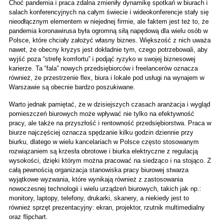
Choć pandemia i praca zdalna zmieniły dynamikę spotkań w biurach i 
salach konferencyjnych na całym świecie i wideokonferencje stały się 
nieodłącznym elementem w niejednej firmie, ale faktem jest też to, że 
pandemia koronawirusa była ogromną siłą napędową dla wielu osób w 
Polsce, które chciały założyć własny biznes. Większość z nich uważa 
nawet, że obecny kryzys jest dokładnie tym, czego potrzebowali, aby 
wyjść poza “strefę komfortu” i podjąć ryzyko w swojej biznesowej 
karierze. Ta “fala” nowych przedsiębiorców i freelancerów oznacza 
również, że przestrzenie flex, biura i lokale pod usługi na wynajem w 
Warszawie są obecnie bardzo poszukiwane. 
Warto jednak pamiętać, że w dzisiejszych czasach aranżacja i wygląd 
pomieszczeń biurowych może wpływać nie tylko na efektywność 
pracy, ale także na przyszłość i rentowność przedsiębiorstwa. Praca w 
biurze najczęściej oznacza spędzanie kilku godzin dziennie przy 
biurku, dlatego w wielu kancelariach w Polsce często stosowanym 
rozwiązaniem są krzesła obrotowe i biurka elektryczne z regulacją 
wysokości, dzięki którym można pracować na siedząco i na stojąco. Z 
całą pewnością organizacja stanowiska pracy biurowej stwarza 
wyjątkowe wyzwania, które wynikają również z zastosowania 
nowoczesnej technologii i wielu urządzeń biurowych, takich jak np.: 
monitory, laptopy, telefony, drukarki, skanery, a niekiedy jest to 
również sprzęt prezentacyjny: ekran, projektor, rzutnik multimedialny 
oraz flipchart. 