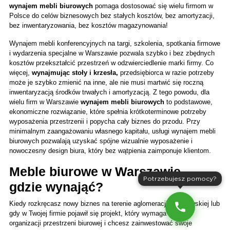
wynajem mebli biurowych 
pomaga dostosować się wielu firmom w 
Polsce do celów biznesowych bez stałych kosztów, bez amortyzacji, 
bez inwentaryzowania, bez kosztów magazynowania!
Wynajem mebli konferencyjnych na targi, szkolenia, spotkania firmowe 
i wydarzenia specjalne w Warszawie pozwala szybko i bez zbędnych 
kosztów przekształcić przestrzeń w odzwierciedlenie marki firmy. Co 
więcej, 
wynajmując stoły i krzesła, 
przedsiębiorca w razie potrzeby 
może je szybko zmienić na inne, ale nie musi martwić się roczną 
inwentaryzacją środków trwałych i amortyzacją. Z tego powodu, dla 
wielu firm w Warszawie 
wynajem mebli biurowych
 to podstawowe, 
ekonomiczne rozwiązanie, które spełnia krótkoterminowe potrzeby 
wyposażenia przestrzenii i popycha cały biznes do przodu. Przy 
minimalnym zaangażowaniu własnego kapitału, usługi wynajem mebli 
biurowych pozwalają uzyskać spójne wizualnie wyposażenie i 
nowoczesny design biura, który bez wątpienia zaimponuje klientom.
Meble biurowe w Warszawie - 
Potrzebujesz pomocy?
gdzie wynająć?
Kiedy rozkręcasz nowy biznes na terenie aglomeracji warszawskiej lub 
gdy w Twojej firmie pojawił się projekt, który wymaga zmiany 
organizacji przestrzeni biurowej i chcesz zainwestować swoje 